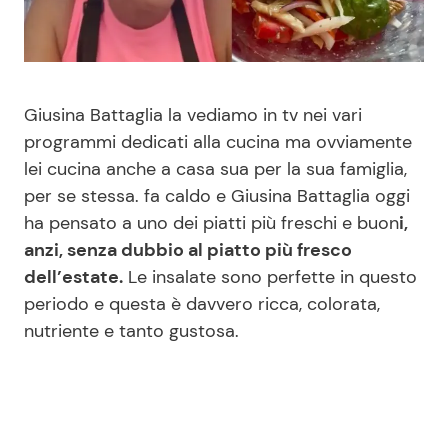
Benessere
Cucina e Ricette
Casa
Consigli di Cucina
Giusina Battaglia la vediamo in tv nei vari
Moda e Style
Dolci
programmi dedicati alla cucina ma ovviamente
lei cucina anche a casa sua per la sua famiglia,
per se stessa. fa caldo e Giusina Battaglia oggi
Mondo Mamma
Le Ricette in TV
ha pensato a uno dei piatti più freschi e buon
i,
anzi, senza dubbio al piatto più fresco
News benessere
Primi Piatti
dell’estate.
Le insalate sono perfette in questo
periodo e questa è davvero ricca, colorata,
Salute
Ricette Facili e Veloci
nutriente e tanto gustosa.
Viaggi e Turismo
Ricette Feste
Festività
Ricette per Bambini