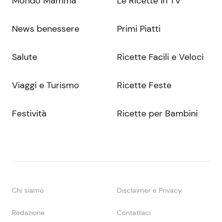
Mondo Mamma
Le Ricette in TV
News benessere
Primi Piatti
Salute
Ricette Facili e Veloci
Viaggi e Turismo
Ricette Feste
Festività
Ricette per Bambini
Chi siamo
Disclaimer e Privacy
Redazione
Contattaci