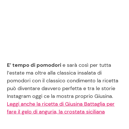
Seguici
Info
E’ tempo di pomodori
e sarà così per tutta
Chi siamo
l’estate ma oltre alla classica insalata di
Disclaimer e Privacy
pomodori con il classico condimento la ricetta
Redazione
può diventare davvero perfetta e tra le storie
Instagram oggi ce la mostra proprio Giusina.
Contattaci
Leggi anche la ricetta di Giusina Battaglia per
Pubblicità
fare il gelo di anguria, la crostata siciliana
Privacy Policy