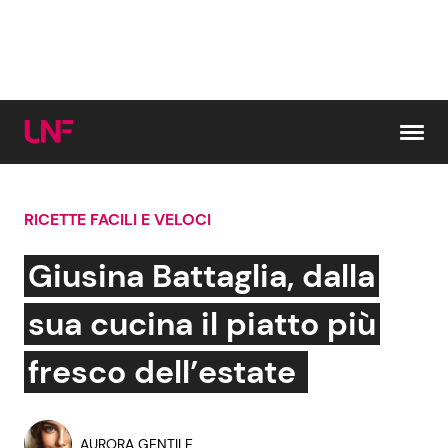
Vai al contenuto
RICETTE FACILI E VELOCI
Cerca:
Giusina Battaglia, dalla
News e Cronaca
Gossip e TV
sua cucina il piatto più
Attualità Italiana
Bellezze VIP
fresco dell’estate
Dal Mondo
Coppie VIP
AURORA GENTILE