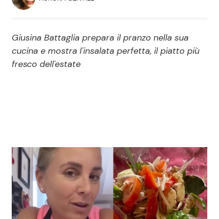
Economia
Fiction e Serie TV
Persone Scomparse
Programmi TV
Giusina Battaglia prepara il pranzo nella sua
cucina e mostra l'insalata perfetta, il piatto più
Politica
fresco dell'estate
Reality e Talent
Soap Opera
ShowBiz
Social News
News Cinema
News dal mondo
News Musica
News Spettacolo