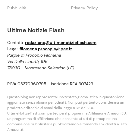
Pubblicità
Privacy Policy
Ultime Notizie Flash
Contatti:
redazione@ultimenotizieflash.com
Legal:
filomena.procopio@pec.it
Purple di Procopio Filomena
Via Della Libertà, 106
73030 - Montesano Salentino (LE)
P.IVA 03370960795 - iscrizione REA 307423
Questo blog non rappresenta una testata giornalistica in quanto viene
aggiornato senza alcuna periodicità. Non puó pertanto considerarsi un
prodotto editoriale ai sensi della legge n.62 del 2001.
UltimeNotizieFlash.com partecipa al programma Affiliazione Amazon EU,
un programma di affiliazione che consente ai siti di percepire una
commissione pubblicitaria pubblicizzando e fornendo link diretti al sito
Amazon.it.