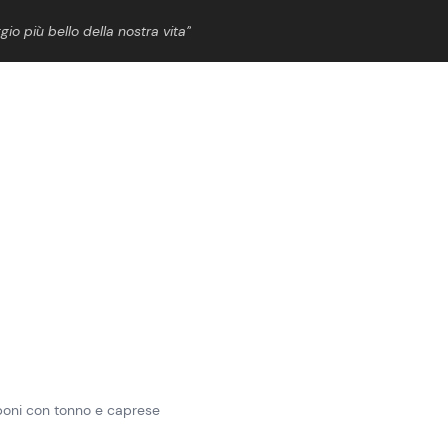
gio più bello della nostra vita”
ShowBiz
News Cinema
News Musica
News Spettacolo
eponi con tonno e caprese