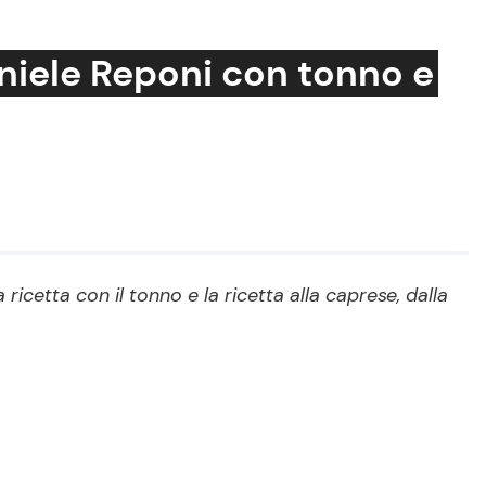
aniele Reponi con tonno e
Cucina e Ricette
Consigli di Cucina
Dolci
Le Ricette in TV
 ricetta con il tonno e la ricetta alla caprese, dalla
Primi Piatti
Ricette Facili e Veloci
Ricette Feste
Ricette per Bambini