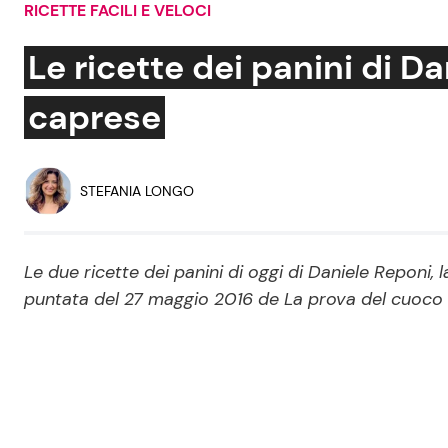
RICETTE FACILI E VELOCI
Soap Opera
Le ricette dei panini di D
caprese
Social News
Benessere
News dal mondo
Casa
STEFANIA LONGO
Moda e Style
Mondo Mamma
Le due ricette dei panini di oggi di Daniele Reponi, la
puntata del 27 maggio 2016 de La prova del cuoco
News benessere
Salute
Viaggi e Turismo
Festività