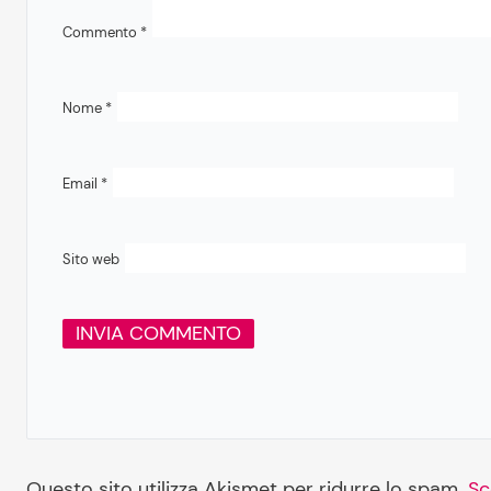
Commento
*
Nome
*
Email
*
Sito web
Questo sito utilizza Akismet per ridurre lo spam.
Sc