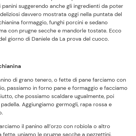
i panini suggerendo anche gli ingredienti da poter
 deliziosi davvero mostrata oggi nella puntata del
chianina formaggio, funghi porcini e sedano
ma con prugne secche e mandorle tostate. Ecco
del giorno di Daniele da La prova del cuoco.
chianina
panino di grano tenero, o fette di pane farciamo con
o, passiamo in forno pane e formaggio e facciamo
ciutto, che possiamo scaldare ugualmente, poi
 padella. Aggiungiamo germogli, rapa rossa e
o.
farciamo il panino all’orzo con robiola o altro
 fette, uniamo le prugne secche a pezzettini,