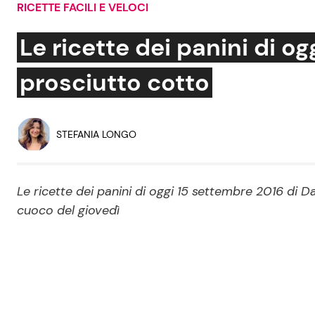
RICETTE FACILI E VELOCI
Soap Opera
Le ricette dei panini di og
prosciutto cotto
Social News
Benessere
News dal mondo
Casa
STEFANIA LONGO
Moda e Style
Mondo Mamma
Le ricette dei panini di oggi 15 settembre 2016 di D
cuoco del giovedì
News benessere
Salute
Viaggi e Turismo
Festività