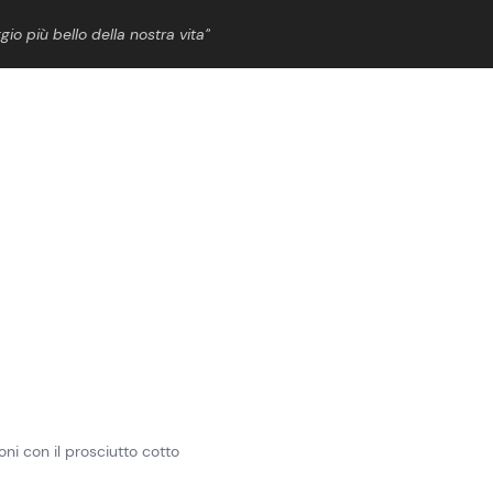
gio più bello della nostra vita”
ShowBiz
News Cinema
News Musica
News Spettacolo
oni con il prosciutto cotto