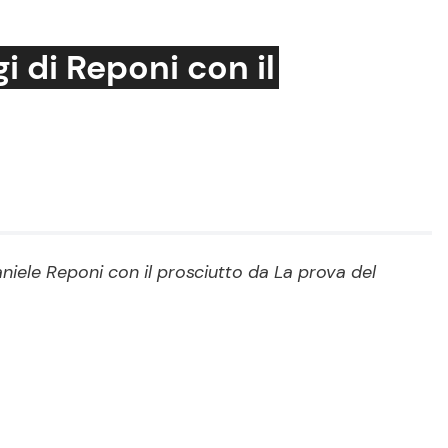
gi di Reponi con il
Cucina e Ricette
Consigli di Cucina
Dolci
Le Ricette in TV
aniele Reponi con il prosciutto da La prova del
Primi Piatti
Ricette Facili e Veloci
Ricette Feste
Ricette per Bambini