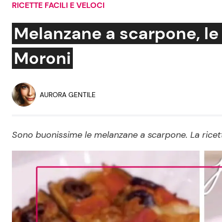
RICETTE FACILI E VELOCI
Soap Opera
Melanzane a scarpone, le 
Moroni
Social News
Benessere
News dal mondo
Casa
AURORA GENTILE
Moda e Style
Mondo Mamma
Sono buonissime le melanzane a scarpone. La ricet
News benessere
Salute
Viaggi e Turismo
Festività