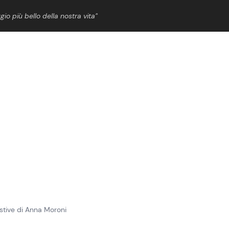
gio più bello della nostra vita”
ShowBiz
News Cinema
News Musica
News Spettacolo
stive di Anna Moroni