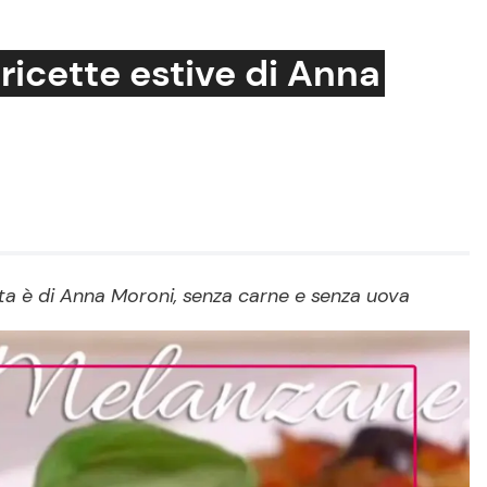
ricette estive di Anna
Cucina e Ricette
Consigli di Cucina
Dolci
Le Ricette in TV
ta è di Anna Moroni, senza carne e senza uova
Primi Piatti
Ricette Facili e Veloci
Ricette Feste
Ricette per Bambini