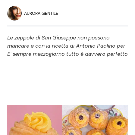
Economia
Fiction e Serie TV
AURORA GENTILE
Persone Scomparse
Programmi TV
Le zeppole di San Giuseppe non possono
Politica
Reality e Talent
mancare e con la ricetta di Antonio Paolino per
E' sempre mezzogiorno tutto è davvero perfetto
Soap Opera
ShowBiz
Social News
News Cinema
News dal mondo
News Musica
News Spettacolo