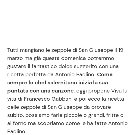
Seguici
Tutti mangiano le zeppole di San Giuseppe il 19
Info
marzo ma già questa domenica potremmo
gustare il fantastico dolce suggerito con una
Chi siamo
ricetta perfetta da Antonio Paolino.
Come
Disclaimer e Privacy
sempre lo chef salernitano inizia la sua
Redazione
puntata con una canzone
, oggi propone Viva la
vita di Francesco Gabbani e poi ecco la ricetta
Contattaci
delle zeppole di San Giuseppe da provare
Pubblicità
subito, possiamo farle piccole o grandi, fritte o
Privacy Policy
al forno ma scopriamo come le ha fatte Antonio
Paolino.