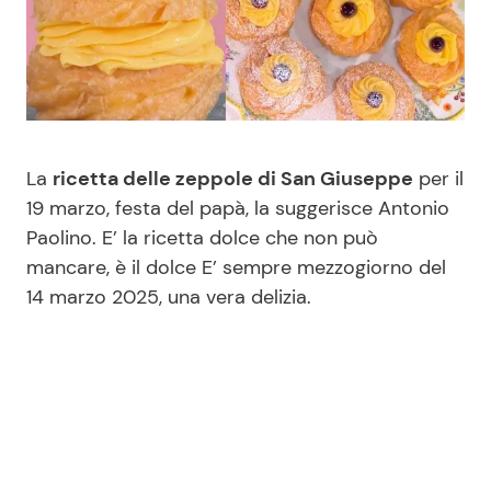
Benessere
Cucina e Ricette
Casa
Consigli di Cucina
Moda e Style
Dolci
La
ricetta delle zeppole di San Giuseppe
per il
19 marzo, festa del papà, la suggerisce Antonio
Mondo Mamma
Le Ricette in TV
Paolino. E’ la ricetta dolce che non può
mancare, è il dolce E’ sempre mezzogiorno del
News benessere
Primi Piatti
14 marzo 2025, una vera delizia.
Salute
Ricette Facili e Veloci
Viaggi e Turismo
Ricette Feste
Festività
Ricette per Bambini