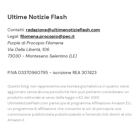
Ultime Notizie Flash
Contatti:
redazione@ultimenotizieflash.com
Legal:
filomena.procopio@pec.it
Purple di Procopio Filomena
Via Della Libertà, 106
73030 - Montesano Salentino (LE)
P.IVA 03370960795 - iscrizione REA 307423
Questo blog non rappresenta una testata giornalistica in quanto viene
aggiornato senza alcuna periodicità. Non puó pertanto considerarsi un
prodotto editoriale ai sensi della legge n.62 del 2001.
UltimeNotizieFlash.com partecipa al programma Affiliazione Amazon EU,
un programma di affiliazione che consente ai siti di percepire una
commissione pubblicitaria pubblicizzando e fornendo link diretti al sito
Amazon.it.