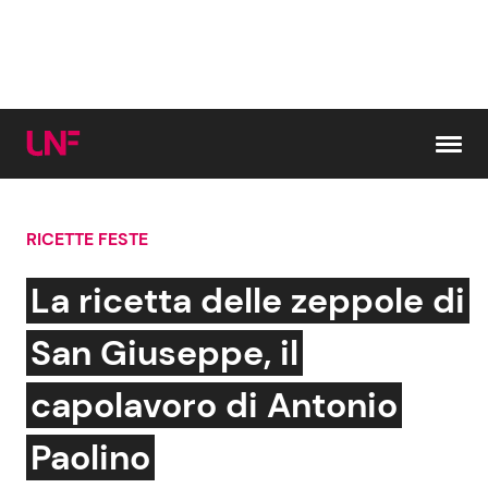
Vai al contenuto
RICETTE FESTE
Cerca:
La ricetta delle zeppole di
News e Cronaca
Gossip e TV
San Giuseppe, il
Attualità Italiana
Bellezze VIP
capolavoro di Antonio
Dal Mondo
Coppie VIP
Paolino