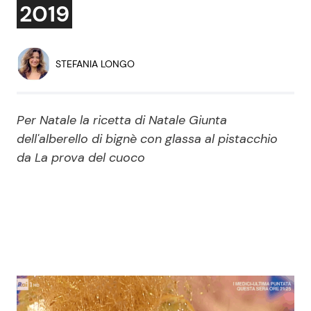
2019
Economia
Fiction e Serie TV
Persone Scomparse
Programmi TV
STEFANIA LONGO
Politica
Reality e Talent
Per Natale la ricetta di Natale Giunta
Soap Opera
dell'alberello di bignè con glassa al pistacchio
da La prova del cuoco
ShowBiz
Social News
News Cinema
News dal mondo
News Musica
News Spettacolo