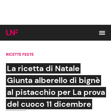
Vai al contenuto
RICETTE FESTE
Cerca:
La ricetta di Natale
News e Cronaca
Gossip e TV
Giunta alberello di bignè
Attualità Italiana
Bellezze VIP
al pistacchio per La prova
Dal Mondo
Coppie VIP
del cuoco 11 dicembre