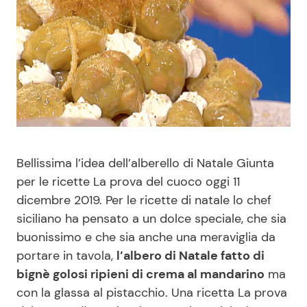
Benessere
Cucina e Ricette
Casa
Consigli di Cucina
Moda e Style
Dolci
Mondo Mamma
Le Ricette in TV
Bellissima l’idea dell’alberello di Natale Giunta
News benessere
Primi Piatti
per le ricette La prova del cuoco oggi 11
dicembre 2019. Per le ricette di natale lo chef
Salute
Ricette Facili e Veloci
siciliano ha pensato a un dolce speciale, che sia
buonissimo e che sia anche una meraviglia da
Viaggi e Turismo
Ricette Feste
portare in tavola,
l’albero di Natale fatto di
bignè golosi ripieni di crema al mandarino
ma
Festività
Ricette per Bambini
con la glassa al pistacchio. Una ricetta La prova