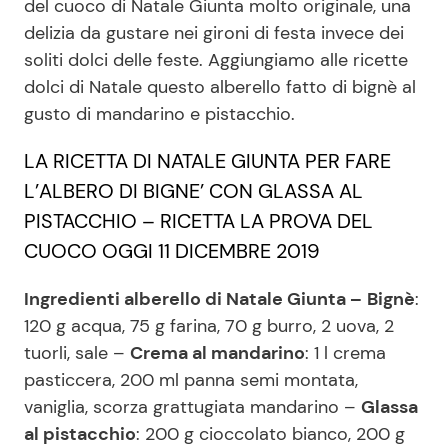
del cuoco di Natale Giunta molto originale, una
delizia da gustare nei gironi di festa invece dei
soliti dolci delle feste. Aggiungiamo alle ricette
Seguici
dolci di Natale questo alberello fatto di bignè al
gusto di mandarino e pistacchio.
LA RICETTA DI NATALE GIUNTA PER FARE
Info
L’ALBERO DI BIGNE’ CON GLASSA AL
PISTACCHIO – RICETTA LA PROVA DEL
Chi siamo
CUOCO OGGI 11 DICEMBRE 2019
Disclaimer e Privacy
Ingredienti alberello di Natale Giunta –
Bignè
:
Redazione
120 g acqua, 75 g farina, 70 g burro, 2 uova, 2
Contattaci
tuorli, sale –
Crema al mandarino
: 1 l crema
Pubblicità
pasticcera, 200 ml panna semi montata,
vaniglia, scorza grattugiata mandarino –
Glassa
Privacy Policy
al pistacchio
: 200 g cioccolato bianco, 200 g