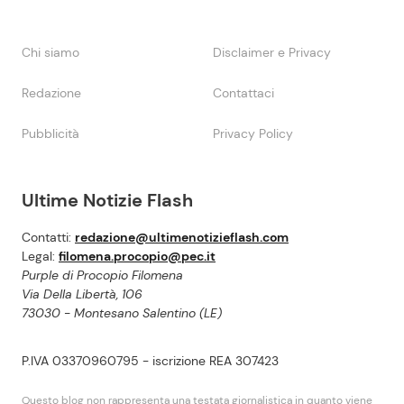
Chi siamo
Disclaimer e Privacy
Redazione
Contattaci
Pubblicità
Privacy Policy
Ultime Notizie Flash
Contatti:
redazione@ultimenotizieflash.com
Legal:
filomena.procopio@pec.it
Purple di Procopio Filomena
Via Della Libertà, 106
73030 - Montesano Salentino (LE)
P.IVA 03370960795 - iscrizione REA 307423
Questo blog non rappresenta una testata giornalistica in quanto viene