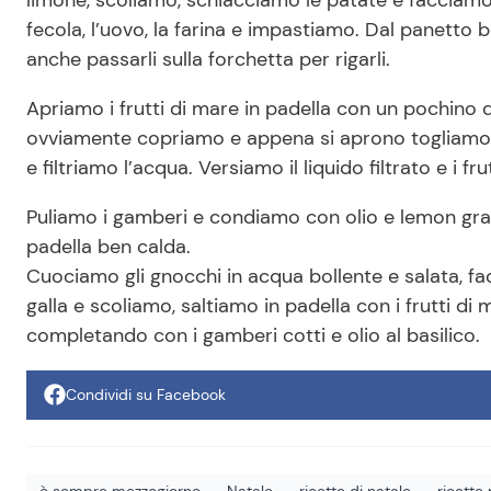
fecola, l’uovo, la farina e impastiamo. Dal panetto
anche passarli sulla forchetta per rigarli.
Apriamo i frutti di mare in padella con un pochino d
ovviamente copriamo e appena si aprono togliamo d
e filtriamo l’acqua. Versiamo il liquido filtrato e i fru
Puliamo i gamberi e condiamo con olio e lemon gra
padella ben calda.
Cuociamo gli gnocchi in acqua bollente e salata, 
galla e scoliamo, saltiamo in padella con i frutti di
completando con i gamberi cotti e olio al basilico.
Condividi su Facebook
è sempre mezzogiorno
Natale
ricette di natale
ricette