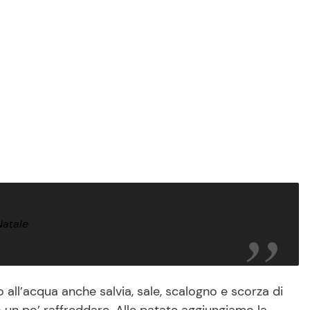
Natale
all’acqua anche salvia, sale, scalogno e scorza di
 un po’ raffreddare. Alle patate aggiungiamo la