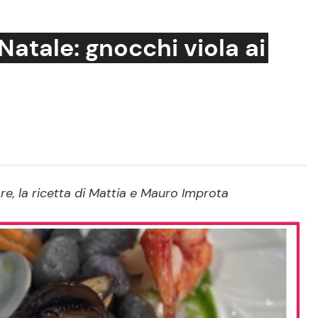
Natale: gnocchi viola ai
Cucina e Ricette
Consigli di Cucina
Dolci
Le Ricette in TV
are, la ricetta di Mattia e Mauro Improta
Primi Piatti
Ricette Facili e Veloci
Ricette Feste
Ricette per Bambini