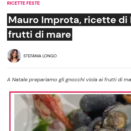
RICETTE FESTE
Soap Opera
Mauro Improta, ricette di 
frutti di mare
Social News
Benessere
News dal mondo
Casa
STEFANIA LONGO
Moda e Style
Mondo Mamma
A Natale prepariamo gli gnocchi viola ai frutti di m
News benessere
Salute
Viaggi e Turismo
Festività