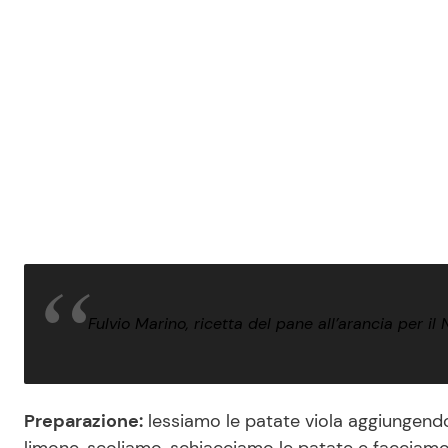
Fulvio Marino, ricetta del pane all’arancia per il 
Preparazione:
lessiamo le patate viola aggiungendo 
limone, scoliamo, schiacciamo le patate e facciamo