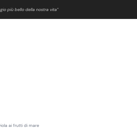
gio più bello della nostra vita”
ShowBiz
News Cinema
News Musica
News Spettacolo
ola ai frutti di mare