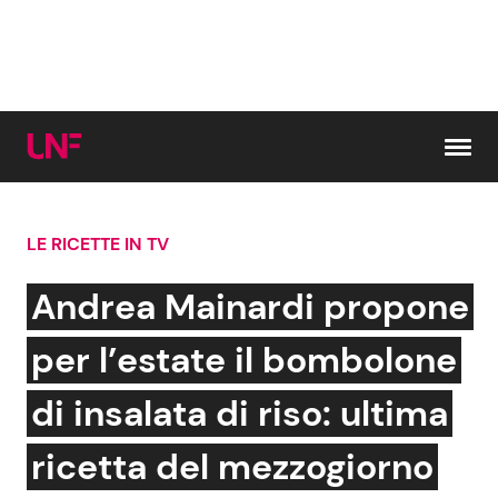
Vai al contenuto
LE RICETTE IN TV
Cerca:
Andrea Mainardi propone
News e Cronaca
Gossip e TV
per l’estate il bombolone
Attualità Italiana
Bellezze VIP
di insalata di riso: ultima
Dal Mondo
Coppie VIP
ricetta del mezzogiorno