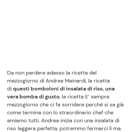
Seguici
Info
Chi siamo
Da non perdere adesso la ricetta del
Disclaimer e Privacy
mezzogiorno di Andrea Mainardi, la ricetta
Redazione
di
questi bomboloni di insalata di riso, una
vera bomba di gusto
, la ricetta E’ sempre
Contattaci
mezzogiorno che ci fa sorridere perché si sa già
Pubblicità
come termina con lo straordinario chef che
Privacy Policy
amiamo tutti. Andrea inizia con una insalata di
riso leggera perfetta, potremmo fermarci lì ma