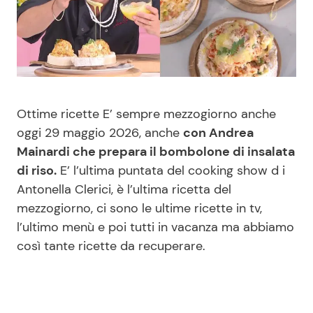
Benessere
Cucina e Ricette
Casa
Consigli di Cucina
Moda e Style
Dolci
Ottime ricette E’ sempre mezzogiorno anche
oggi 29 maggio 2026, anche
con Andrea
Mondo Mamma
Le Ricette in TV
Mainardi che prepara il bombolone di insalata
di riso.
E’ l’ultima puntata del cooking show d i
News benessere
Primi Piatti
Antonella Clerici, è l’ultima ricetta del
mezzogiorno, ci sono le ultime ricette in tv,
Salute
Ricette Facili e Veloci
l’ultimo menù e poi tutti in vacanza ma abbiamo
così tante ricette da recuperare.
Viaggi e Turismo
Ricette Feste
Festività
Ricette per Bambini