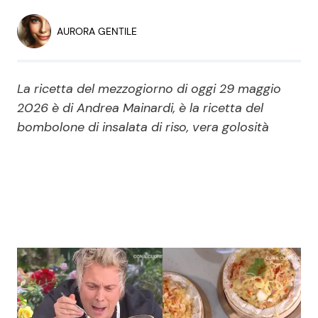
Economia
Fiction e Serie TV
AURORA GENTILE
Persone Scomparse
Programmi TV
La ricetta del mezzogiorno di oggi 29 maggio
Politica
Reality e Talent
2026 è di Andrea Mainardi, è la ricetta del
bombolone di insalata di riso, vera golosità
Soap Opera
ShowBiz
Social News
News Cinema
News dal mondo
News Musica
News Spettacolo