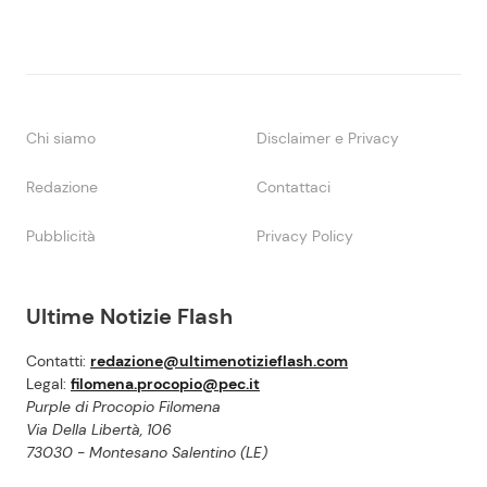
Chi siamo
Disclaimer e Privacy
Redazione
Contattaci
Pubblicità
Privacy Policy
Ultime Notizie Flash
Contatti:
redazione@ultimenotizieflash.com
Legal:
filomena.procopio@pec.it
Purple di Procopio Filomena
Via Della Libertà, 106
73030 - Montesano Salentino (LE)