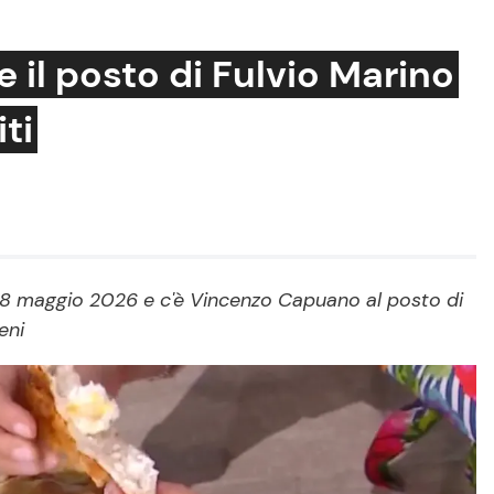
il posto di Fulvio Marino
iti
Cucina e Ricette
Consigli di Cucina
Dolci
Le Ricette in TV
28 maggio 2026 e c'è Vincenzo Capuano al posto di
eni
Primi Piatti
Ricette Facili e Veloci
Ricette Feste
Ricette per Bambini