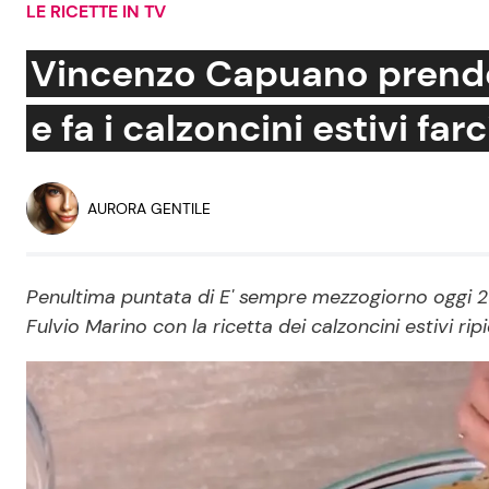
LE RICETTE IN TV
Soap Opera
Vincenzo Capuano prende 
e fa i calzoncini estivi farc
Social News
Benessere
News dal mondo
Casa
AURORA GENTILE
Moda e Style
Mondo Mamma
Penultima puntata di E' sempre mezzogiorno oggi 
Fulvio Marino con la ricetta dei calzoncini estivi ripi
News benessere
Salute
Viaggi e Turismo
Festività