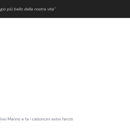
gio più bello della nostra vita”
ShowBiz
News Cinema
News Musica
News Spettacolo
o Marino e fa i calzoncini estivi farciti