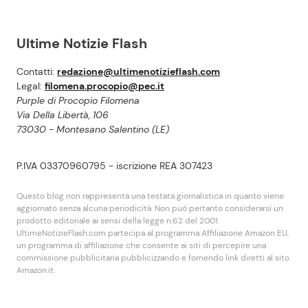
Ultime Notizie Flash
Contatti:
redazione@ultimenotizieflash.com
Legal:
filomena.procopio@pec.it
Purple di Procopio Filomena
Via Della Libertà, 106
73030 - Montesano Salentino (LE)
P.IVA 03370960795 - iscrizione REA 307423
Questo blog non rappresenta una testata giornalistica in quanto viene
aggiornato senza alcuna periodicità. Non puó pertanto considerarsi un
prodotto editoriale ai sensi della legge n.62 del 2001.
UltimeNotizieFlash.com partecipa al programma Affiliazione Amazon EU,
un programma di affiliazione che consente ai siti di percepire una
commissione pubblicitaria pubblicizzando e fornendo link diretti al sito
Amazon.it.