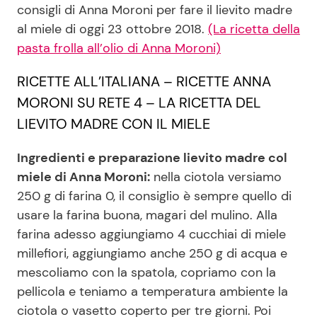
consigli di Anna Moroni per fare il lievito madre
al miele di oggi 23 ottobre 2018.
(La ricetta della
pasta frolla all’olio di Anna Moroni)
Seguici
RICETTE ALL’ITALIANA – RICETTE ANNA
MORONI SU RETE 4 – LA RICETTA DEL
LIEVITO MADRE CON IL MIELE
Info
Ingredienti e preparazione lievito madre col
Chi siamo
miele di Anna Moroni:
nella ciotola versiamo
Disclaimer e Privacy
250 g di farina 0, il consiglio è sempre quello di
Redazione
usare la farina buona, magari del mulino. Alla
farina adesso aggiungiamo 4 cucchiai di miele
Contattaci
millefiori, aggiungiamo anche 250 g di acqua e
Pubblicità
mescoliamo con la spatola, copriamo con la
Privacy Policy
pellicola e teniamo a temperatura ambiente la
ciotola o vasetto coperto per tre giorni. Poi