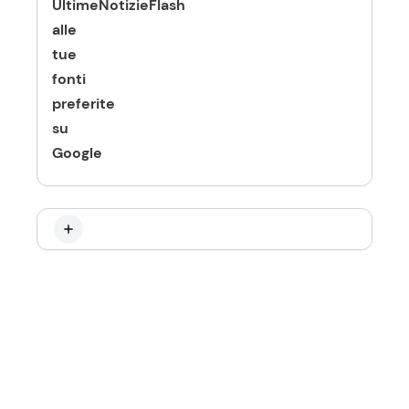
UltimeNotizieFlash
alle
tue
fonti
preferite
su
Google