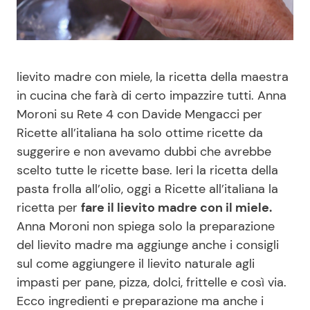
Benessere
Cucina e Ricette
Casa
Consigli di Cucina
lievito madre con miele, la ricetta della maestra
in cucina che farà di certo impazzire tutti. Anna
Moda e Style
Dolci
Moroni su Rete 4 con Davide Mengacci per
Ricette all’italiana ha solo ottime ricette da
Mondo Mamma
Le Ricette in TV
suggerire e non avevamo dubbi che avrebbe
scelto tutte le ricette base. Ieri la ricetta della
News benessere
Primi Piatti
pasta frolla all’olio, oggi a Ricette all’italiana la
ricetta per
fare il lievito madre con il miele.
Salute
Ricette Facili e Veloci
Anna Moroni non spiega solo la preparazione
del lievito madre ma aggiunge anche i consigli
Viaggi e Turismo
Ricette Feste
sul come aggiungere il lievito naturale agli
impasti per pane, pizza, dolci, frittelle e così via.
Festività
Ricette per Bambini
Ecco ingredienti e preparazione ma anche i