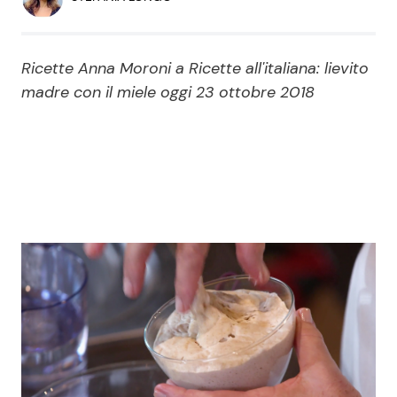
Economia
Fiction e Serie TV
Persone Scomparse
Programmi TV
Ricette Anna Moroni a Ricette all'italiana: lievito
madre con il miele oggi 23 ottobre 2018
Politica
Reality e Talent
Soap Opera
ShowBiz
Social News
News Cinema
News dal mondo
News Musica
News Spettacolo