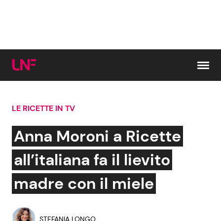
Vai al contenuto
LE RICETTE IN TV
Cerca:
Anna Moroni a Ricette
News e Cronaca
Gossip e TV
all’italiana fa il lievito
Attualità Italiana
Bellezze VIP
madre con il miele
Dal Mondo
Coppie VIP
STEFANIA LONGO