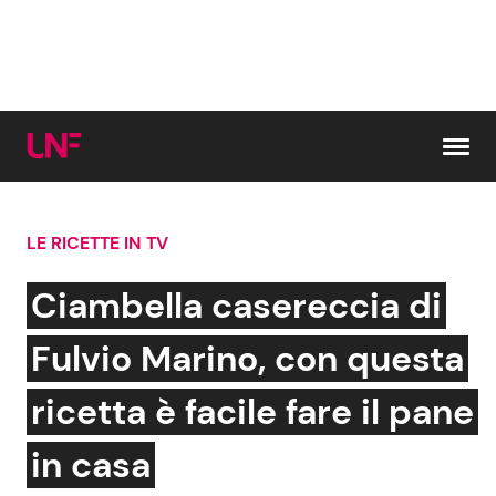
Vai al contenuto
LE RICETTE IN TV
Cerca:
Ciambella casereccia di
News e Cronaca
Gossip e TV
Fulvio Marino, con questa
Attualità Italiana
Bellezze VIP
ricetta è facile fare il pane
Dal Mondo
Coppie VIP
in casa