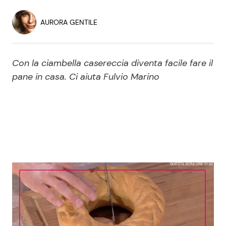
Economia
Fiction e Serie TV
AURORA GENTILE
Persone Scomparse
Programmi TV
Con la ciambella casereccia diventa facile fare il
Politica
Reality e Talent
pane in casa. Ci aiuta Fulvio Marino
Soap Opera
ShowBiz
Social News
News Cinema
News dal mondo
News Musica
News Spettacolo