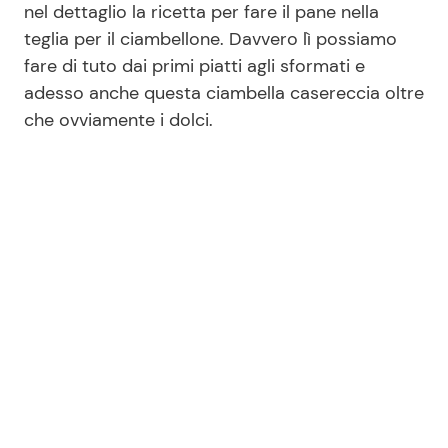
nel dettaglio la ricetta per fare il pane nella
teglia per il ciambellone. Davvero lì possiamo
fare di tuto dai primi piatti agli sformati e
Seguici
adesso anche questa ciambella casereccia oltre
che ovviamente i dolci.
Info
Chi siamo
Disclaimer e Privacy
Redazione
Contattaci
Pubblicità
Privacy Policy