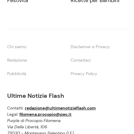
Festività
Ricette per Bambini
Chi siamo
Disclaimer e Privacy
Redazione
Contattaci
Pubblicità
Privacy Policy
Ultime Notizie Flash
Contatti:
redazione@ultimenotizieflash.com
Legal:
filomena.procopio@pec.it
Purple di Procopio Filomena
Via Della Libertà, 106
73030 - Montesano Salentino (LE)