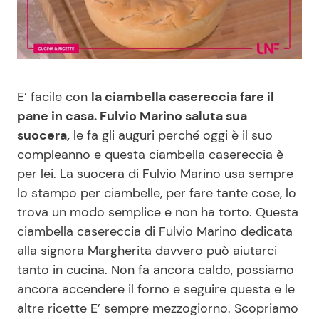
Benessere
Cucina e Ricette
Casa
Consigli di Cucina
E’ facile con
la ciambella casereccia fare il
Moda e Style
Dolci
pane in casa. Fulvio Marino saluta sua
suocera,
le fa gli auguri perché oggi è il suo
Mondo Mamma
Le Ricette in TV
compleanno e questa ciambella casereccia è
per lei. La suocera di Fulvio Marino usa sempre
News benessere
Primi Piatti
lo stampo per ciambelle, per fare tante cose, lo
trova un modo semplice e non ha torto. Questa
Salute
Ricette Facili e Veloci
ciambella casereccia di Fulvio Marino dedicata
alla signora Margherita davvero può aiutarci
Viaggi e Turismo
Ricette Feste
tanto in cucina. Non fa ancora caldo, possiamo
ancora accendere il forno e seguire questa e le
Festività
Ricette per Bambini
altre ricette E’ sempre mezzogiorno. Scopriamo