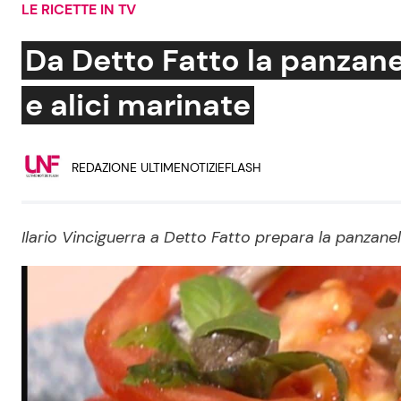
LE RICETTE IN TV
Soap Opera
Da Detto Fatto la panzanell
e alici marinate
Social News
Benessere
REDAZIONE ULTIMENOTIZIEFLASH
News dal mondo
Casa
Moda e Style
Mondo Mamma
Ilario Vinciguerra a Detto Fatto prepara la panzanel
News benessere
Salute
Viaggi e Turismo
Festività