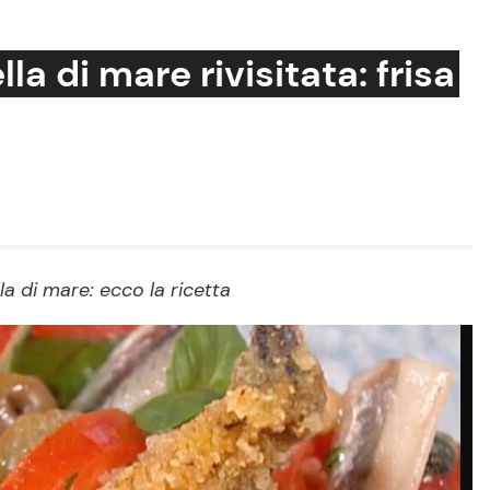
a di mare rivisitata: frisa
Cucina e Ricette
Consigli di Cucina
Dolci
Le Ricette in TV
la di mare: ecco la ricetta
Primi Piatti
Ricette Facili e Veloci
Ricette Feste
Ricette per Bambini