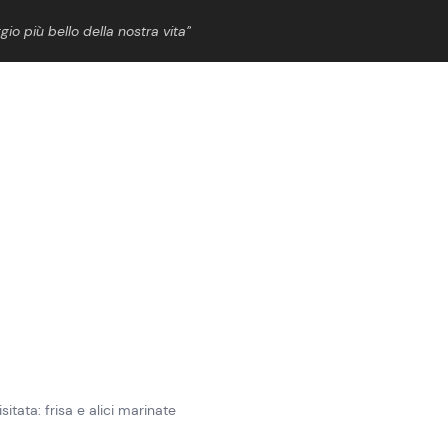
gio più bello della nostra vita”
ShowBiz
News Cinema
News Musica
News Spettacolo
itata: frisa e alici marinate