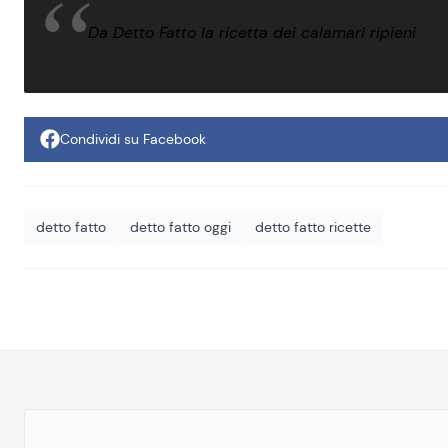
Da Detto Fatto la ricetta dei calamari ripieni
Condividi su Facebook
detto fatto
detto fatto oggi
detto fatto ricette