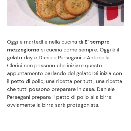
Benessere
Cucina e Ricette
Casa
Consigli di Cucina
Moda e Style
Dolci
Oggi è martedì e nella cucina di
E’ sempre
mezzogiorno
si cucina come sempre. Oggi è il
gelato day e Daniele Persegani e Antonella
Mondo Mamma
Le Ricette in TV
Clerici non possono che iniziare questo
appuntamento parlando del gelato! Si inizia con
News benessere
Primi Piatti
il petto di pollo, una ricetta per tutti, una ricetta
che tutti possono preparare in casa. Daniele
Salute
Ricette Facili e Veloci
Persegani prepara il petto di pollo alla birra:
ovviamente la birra sarà protagonista.
Viaggi e Turismo
Ricette Feste
Festività
Ricette per Bambini