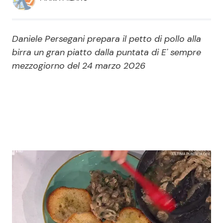
Economia
Fiction e Serie TV
Persone Scomparse
Programmi TV
Daniele Persegani prepara il petto di pollo alla
birra un gran piatto dalla puntata di E' sempre
Politica
Reality e Talent
mezzogiorno del 24 marzo 2026
Soap Opera
ShowBiz
Social News
News Cinema
News dal mondo
News Musica
News Spettacolo