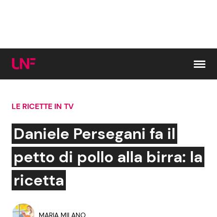
Vai al contenuto
LE RICETTE IN TV
Cerca:
Daniele Persegani fa il
News e Cronaca
Gossip e TV
petto di pollo alla birra: la
Attualità Italiana
Bellezze VIP
ricetta
Dal Mondo
Coppie VIP
MARIA MILANO