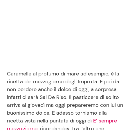
Seguici
Info
Chi siamo
Caramelle al profumo di mare ad esempio, è la
Disclaimer e Privacy
ricetta del mezzogiorno degli Improta. E poi da
Redazione
non perdere anche il dolce di oggi, a sorpresa
infatti ci sarà Sal De Riso. Il pasticcere di solito
Contattaci
arriva al giovedì ma oggi prepareremo con lui un
Pubblicità
buonissimo dolce. E adesso torniamo alla
Privacy Policy
ricetta vista nella puntata di oggi di
E’ sempre
mezzogiorno
, ricordandovi tra l’altro che