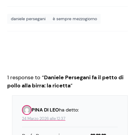
daniele persegani
è sempre mezzogiorno
1 response to “
Daniele Persegani fa il petto di
pollo alla birra: la ricetta
”
PINA DI LEO
ha detto:
24 Marzo 2026 alle 12:37