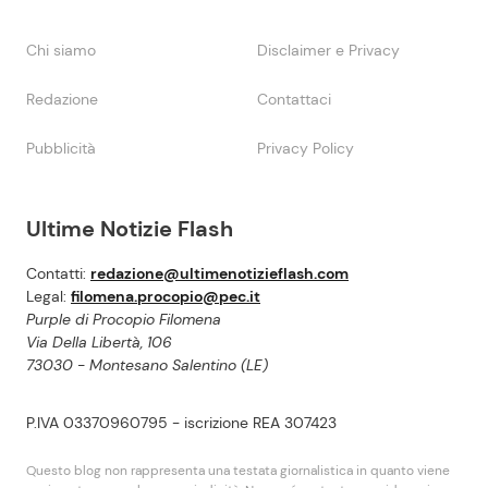
Chi siamo
Disclaimer e Privacy
Redazione
Contattaci
Pubblicità
Privacy Policy
Ultime Notizie Flash
Contatti:
redazione@ultimenotizieflash.com
Legal:
filomena.procopio@pec.it
Purple di Procopio Filomena
Via Della Libertà, 106
73030 - Montesano Salentino (LE)
P.IVA 03370960795 - iscrizione REA 307423
Questo blog non rappresenta una testata giornalistica in quanto viene