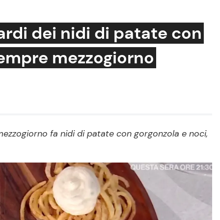
rdi dei nidi di patate con
 sempre mezzogiorno
Cucina e Ricette
Consigli di Cucina
Dolci
Le Ricette in TV
zzogiorno fa nidi di patate con gorgonzola e noci,
Primi Piatti
Ricette Facili e Veloci
Ricette Feste
Ricette per Bambini