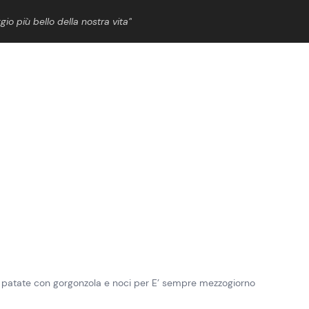
gio più bello della nostra vita”
ShowBiz
News Cinema
News Musica
News Spettacolo
di patate con gorgonzola e noci per E’ sempre mezzogiorno