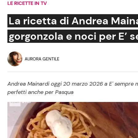
LE RICETTE IN TV
Soap Opera
La ricetta di Andrea Maina
gorgonzola e noci per E’
Social News
Benessere
News dal mondo
Casa
AURORA GENTILE
Moda e Style
Mondo Mamma
Andrea Mainardi oggi 20 marzo 2026 a E' sempre me
perfetti anche per Pasqua
News benessere
Salute
Viaggi e Turismo
Festività