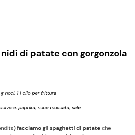
 nidi di patate con gorgonzola
oci, 1 l olio per frittura
n polvere, paprika, noce moscata, sale
endita
) facciamo gli spaghetti di patate
che