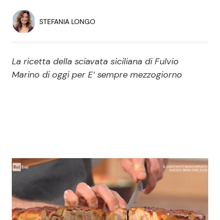
Economia
Fiction e Serie TV
STEFANIA LONGO
Persone Scomparse
Programmi TV
La ricetta della sciavata siciliana di Fulvio
Politica
Reality e Talent
Marino di oggi per E’ sempre mezzogiorno
Soap Opera
ShowBiz
Social News
News Cinema
News dal mondo
News Musica
News Spettacolo