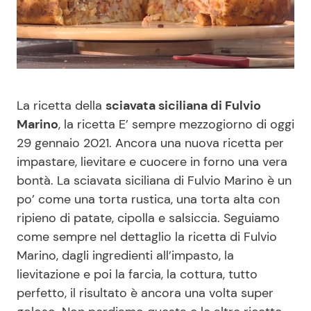
Benessere
Cucina e Ricette
Casa
Consigli di Cucina
Moda e Style
Dolci
La ricetta della
sciavata siciliana di Fulvio
Marino
, la ricetta E’ sempre mezzogiorno di oggi
Mondo Mamma
Le Ricette in TV
29 gennaio 2021. Ancora una nuova ricetta per
impastare, lievitare e cuocere in forno una vera
News benessere
Primi Piatti
bontà. La sciavata siciliana di Fulvio Marino è un
po’ come una torta rustica, una torta alta con
Salute
Ricette Facili e Veloci
ripieno di patate, cipolla e salsiccia. Seguiamo
come sempre nel dettaglio la ricetta di Fulvio
Marino, dagli ingredienti all’impasto, la
Viaggi e Turismo
Ricette Feste
lievitazione e poi la farcia, la cottura, tutto
perfetto, il risultato è ancora una volta super
Festività
Ricette per Bambini