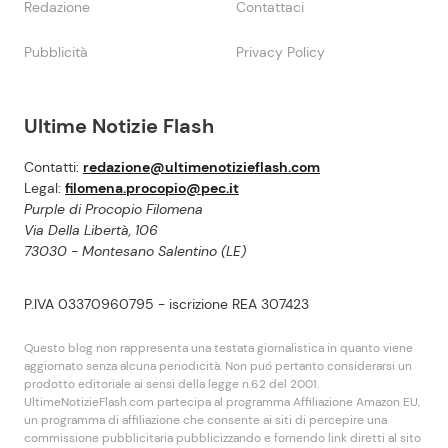
Redazione
Contattaci
Pubblicità
Privacy Policy
Ultime Notizie Flash
Contatti:
redazione@ultimenotizieflash.com
Legal:
filomena.procopio@pec.it
Purple di Procopio Filomena
Via Della Libertà, 106
73030 - Montesano Salentino (LE)
P.IVA 03370960795 - iscrizione REA 307423
Questo blog non rappresenta una testata giornalistica in quanto viene
aggiornato senza alcuna periodicità. Non puó pertanto considerarsi un
prodotto editoriale ai sensi della legge n.62 del 2001.
UltimeNotizieFlash.com partecipa al programma Affiliazione Amazon EU,
un programma di affiliazione che consente ai siti di percepire una
commissione pubblicitaria pubblicizzando e fornendo link diretti al sito