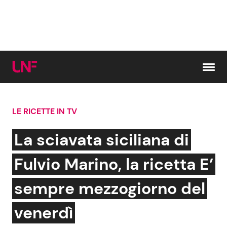
Vai al contenuto
LE RICETTE IN TV
Cerca:
La sciavata siciliana di
News e Cronaca
Gossip e TV
Fulvio Marino, la ricetta E’
Attualità Italiana
Bellezze VIP
sempre mezzogiorno del
Dal Mondo
Coppie VIP
venerdì