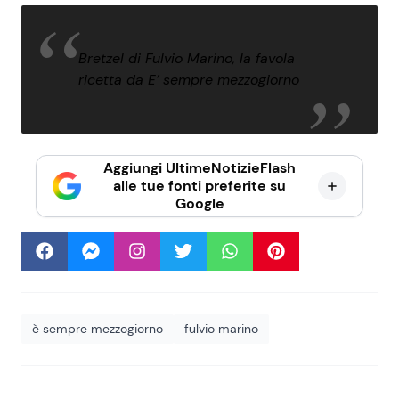
Bretzel di Fulvio Marino, la favola
ricetta da E’ sempre mezzogiorno
Aggiungi UltimeNotizieFlash
alle tue fonti preferite su
Google
è sempre mezzogiorno
fulvio marino