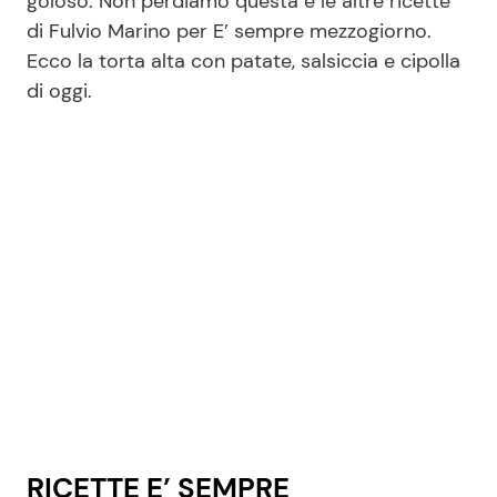
goloso. Non perdiamo questa e le altre ricette
di Fulvio Marino per E’ sempre mezzogiorno.
Ecco la torta alta con patate, salsiccia e cipolla
Seguici
di oggi.
Info
Chi siamo
Disclaimer e Privacy
Redazione
Contattaci
Pubblicità
Privacy Policy
RICETTE E’ SEMPRE