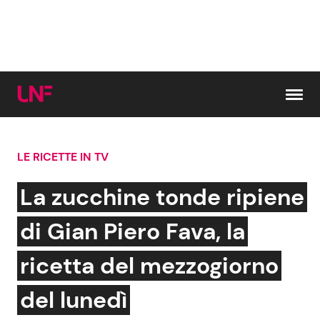
Vai al contenuto
LE RICETTE IN TV
Cerca:
La zucchine tonde ripiene
News e Cronaca
Gossip e TV
di Gian Piero Fava, la
Attualità Italiana
Bellezze VIP
ricetta del mezzogiorno
Dal Mondo
Coppie VIP
del lunedì