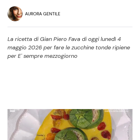
Economia
Fiction e Serie TV
AURORA GENTILE
Persone Scomparse
Programmi TV
La ricetta di Gian Piero Fava di oggi lunedì 4
Politica
Reality e Talent
maggio 2026 per fare le zucchine tonde ripiene
per E' sempre mezzogiorno
Soap Opera
ShowBiz
Social News
News Cinema
News dal mondo
News Musica
News Spettacolo