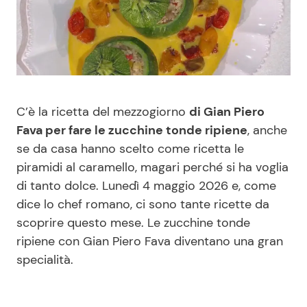
Benessere
Cucina e Ricette
Casa
Consigli di Cucina
Moda e Style
Dolci
C’è la ricetta del mezzogiorno
di Gian Piero
Fava per fare le zucchine tonde ripiene
, anche
Mondo Mamma
Le Ricette in TV
se da casa hanno scelto come ricetta le
piramidi al caramello, magari perché si ha voglia
News benessere
Primi Piatti
di tanto dolce. Lunedì 4 maggio 2026 e, come
dice lo chef romano, ci sono tante ricette da
Salute
Ricette Facili e Veloci
scoprire questo mese. Le zucchine tonde
ripiene con Gian Piero Fava diventano una gran
Viaggi e Turismo
Ricette Feste
specialità.
Festività
Ricette per Bambini