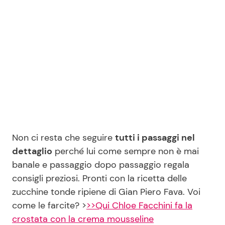
Seguici
Info
Chi siamo
Disclaimer e Privacy
Non ci resta che seguire
tutti i passaggi nel
Redazione
dettaglio
perché lui come sempre non è mai
banale e passaggio dopo passaggio regala
Contattaci
consigli preziosi. Pronti con la ricetta delle
Pubblicità
zucchine tonde ripiene di Gian Piero Fava. Voi
Privacy Policy
come le farcite? >
>>Qui Chloe Facchini fa la
crostata con la crema mousseline