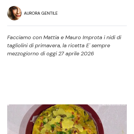
Economia
Fiction e Serie TV
AURORA GENTILE
Persone Scomparse
Programmi TV
Facciamo con Mattia e Mauro Improta i nidi di
Politica
Reality e Talent
tagliolini di primavera, la ricetta E' sempre
mezzogiorno di oggi 27 aprile 2026
Soap Opera
ShowBiz
Social News
News Cinema
News dal mondo
News Musica
News Spettacolo