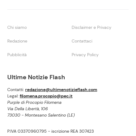
Chi siamo
Disclaimer e Privacy
Redazione
Contattaci
Pubblicità
Privacy Policy
Ultime Notizie Flash
Contatti:
redazione@ultimenotizieflash.com
Legal:
filomena.procopio@pec.it
Purple di Procopio Filomena
Via Della Libertà, 106
73030 - Montesano Salentino (LE)
P.IVA 03370960795 - iscrizione REA 307423