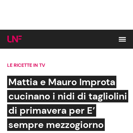
Vai al contenuto
LE RICETTE IN TV
Cerca:
Mattia e Mauro Improta
News e Cronaca
Gossip e TV
cucinano i nidi di tagliolini
Attualità Italiana
Bellezze VIP
di primavera per E’
Dal Mondo
Coppie VIP
sempre mezzogiorno