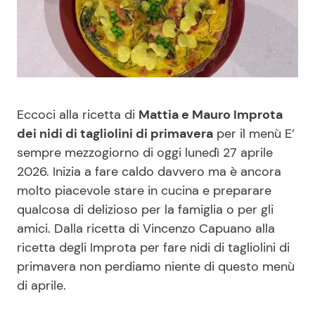
Benessere
Cucina e Ricette
Casa
Consigli di Cucina
Moda e Style
Dolci
Eccoci alla ricetta di
Mattia e Mauro Improta
dei nidi di tagliolini di primavera
per il menù E’
Mondo Mamma
Le Ricette in TV
sempre mezzogiorno di oggi lunedì 27 aprile
2026. Inizia a fare caldo davvero ma è ancora
News benessere
Primi Piatti
molto piacevole stare in cucina e preparare
qualcosa di delizioso per la famiglia o per gli
Salute
Ricette Facili e Veloci
amici. Dalla ricetta di Vincenzo Capuano alla
ricetta degli Improta per fare nidi di tagliolini di
Viaggi e Turismo
Ricette Feste
primavera non perdiamo niente di questo menù
di aprile.
Festività
Ricette per Bambini