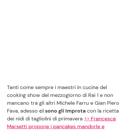
Seguici
Info
Chi siamo
Disclaimer e Privacy
Redazione
Tanti come sempre i maestri in cucina del
cooking show del mezzogiorno di Rai 1 e non
Contattaci
mancano tra gli altri Michele Farru e Gian Piero
Pubblicità
Fava, adesso
ci sono gli Improta
con la ricetta
Privacy Policy
dei nidi di tagliolini di primavera
>> Francesca
Marsetti propone i pancakes mandorle e