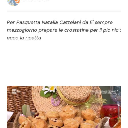
Economia
Fiction e Serie TV
Persone Scomparse
Programmi TV
Per Pasquetta Natalia Cattelani da E' sempre
mezzogiorno prepara le crostatine per il pic nic :
Politica
Reality e Talent
ecco la ricetta
Soap Opera
ShowBiz
Social News
News Cinema
News dal mondo
News Musica
News Spettacolo