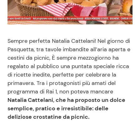
Benessere
Cucina e Ricette
Casa
Consigli di Cucina
Sempre perfetta Natalia Cattelani! Nel giorno di
Moda e Style
Dolci
Pasquetta, tra tavole imbandite all’aria aperta e
cestini da picnic, È sempre mezzogiorno ha
Mondo Mamma
Le Ricette in TV
regalato al pubblico una puntata speciale ricca
di ricette inedite, perfette per celebrare la
News benessere
Primi Piatti
primavera. Tra i protagonisti più amati del
programma di Rai 1, non poteva mancare
Salute
Ricette Facili e Veloci
Natalia Cattelani, che ha proposto un dolce
semplice, pratico e irresistibile: delle
Viaggi e Turismo
Ricette Feste
deliziose crostatine da picnic.
Festività
Ricette per Bambini