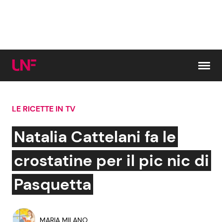
Vai al contenuto
LE RICETTE IN TV
Cerca:
Natalia Cattelani fa le
News e Cronaca
Gossip e TV
crostatine per il pic nic di
Attualità Italiana
Bellezze VIP
Pasquetta
Dal Mondo
Coppie VIP
MARIA MILANO