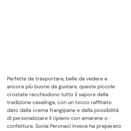
Seguici
Info
Chi siamo
Disclaimer e Privacy
Perfette da trasportare, belle da vedere e
ancora più buone da gustare, queste piccole
Redazione
crostate racchiudono tutto il sapore della
Contattaci
tradizione casalinga, con un tocco raffinato
Pubblicità
dato dalla crema frangipane e dalla possibilità
di personalizzare il ripieno con amarene o
Privacy Policy
confetture. Sonia Peronaci invece ha preparato