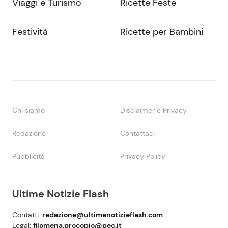
Viaggi e Turismo
Ricette Feste
Festività
Ricette per Bambini
Chi siamo
Disclaimer e Privacy
Redazione
Contattaci
Pubblicità
Privacy Policy
Ultime Notizie Flash
Contatti:
redazione@ultimenotizieflash.com
Legal:
filomena.procopio@pec.it