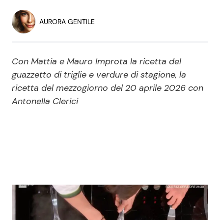
Economia
Fiction e Serie TV
AURORA GENTILE
Persone Scomparse
Programmi TV
Con Mattia e Mauro Improta la ricetta del
Politica
Reality e Talent
guazzetto di triglie e verdure di stagione, la
ricetta del mezzogiorno del 20 aprile 2026 con
Soap Opera
Antonella Clerici
ShowBiz
Social News
News Cinema
News dal mondo
News Musica
News Spettacolo