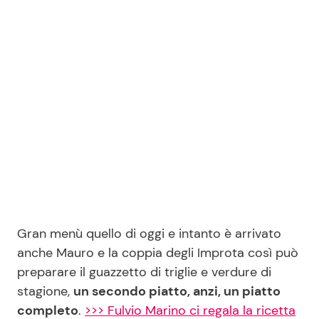
Seguici
Info
Chi siamo
Disclaimer e Privacy
Redazione
Gran menù quello di oggi e intanto è arrivato
Contattaci
anche Mauro e la coppia degli Improta così può
Pubblicità
preparare il guazzetto di triglie e verdure di
Privacy Policy
stagione,
un secondo piatto, anzi, un piatto
completo
.
>>> Fulvio Marino ci regala la ricetta