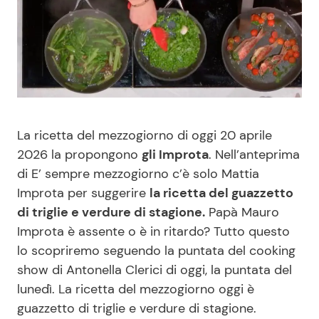
Benessere
Cucina e Ricette
Casa
Consigli di Cucina
Moda e Style
Dolci
La ricetta del mezzogiorno di oggi 20 aprile
Mondo Mamma
Le Ricette in TV
2026 la propongono
gli Improta
. Nell’anteprima
di E’ sempre mezzogiorno c’è solo Mattia
News benessere
Primi Piatti
Improta per suggerire
la ricetta del guazzetto
di triglie e verdure di stagione.
Papà Mauro
Salute
Ricette Facili e Veloci
Improta è assente o è in ritardo? Tutto questo
lo scopriremo seguendo la puntata del cooking
Viaggi e Turismo
Ricette Feste
show di Antonella Clerici di oggi, la puntata del
lunedì. La ricetta del mezzogiorno oggi è
Festività
Ricette per Bambini
guazzetto di triglie e verdure di stagione.