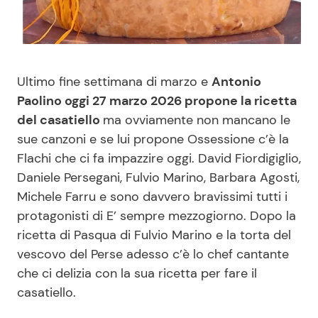
Benessere
Cucina e Ricette
Casa
Consigli di Cucina
Ultimo fine settimana di marzo e
Antonio
Moda e Style
Dolci
Paolino oggi 27 marzo 2026 propone la ricetta
del casatiello
ma ovviamente non mancano le
sue canzoni e se lui propone Ossessione c’è la
Mondo Mamma
Le Ricette in TV
Flachi che ci fa impazzire oggi. David Fiordigiglio,
Daniele Persegani, Fulvio Marino, Barbara Agosti,
News benessere
Primi Piatti
Michele Farru e sono davvero bravissimi tutti i
protagonisti di E’ sempre mezzogiorno. Dopo la
Salute
Ricette Facili e Veloci
ricetta di Pasqua di Fulvio Marino e la torta del
vescovo del Perse adesso c’è lo chef cantante
Viaggi e Turismo
Ricette Feste
che ci delizia con la sua ricetta per fare il
casatiello.
Festività
Ricette per Bambini