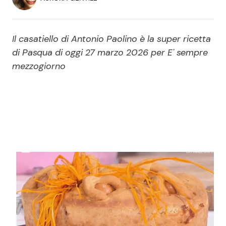
Economia
Fiction e Serie TV
Persone Scomparse
Programmi TV
Il casatiello di Antonio Paolino è la super ricetta
di Pasqua di oggi 27 marzo 2026 per E' sempre
Politica
mezzogiorno
Reality e Talent
Soap Opera
ShowBiz
Social News
News Cinema
News dal mondo
News Musica
News Spettacolo