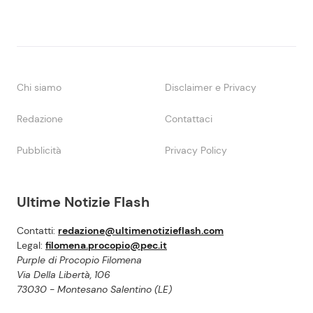
Chi siamo
Disclaimer e Privacy
Redazione
Contattaci
Pubblicità
Privacy Policy
Ultime Notizie Flash
Contatti:
redazione@ultimenotizieflash.com
Legal:
filomena.procopio@pec.it
Purple di Procopio Filomena
Via Della Libertà, 106
73030 - Montesano Salentino (LE)