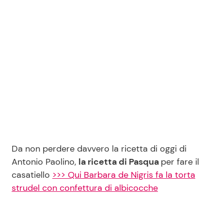
Seguici
Info
Chi siamo
Disclaimer e Privacy
Redazione
Da non perdere davvero la ricetta di oggi di
Antonio Paolino,
la ricetta di Pasqua
per fare il
Contattaci
casatiello
>>> Qui Barbara de Nigris fa la torta
Pubblicità
strudel con confettura di albicocche
Privacy Policy