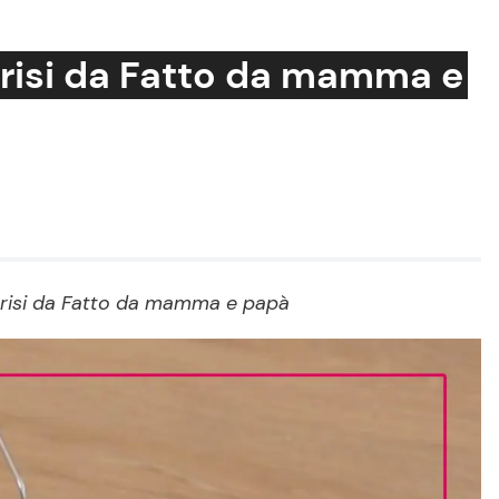
rrisi da Fatto da mamma e
Cucina e Ricette
Consigli di Cucina
Dolci
Le Ricette in TV
orrisi da Fatto da mamma e papà
Primi Piatti
Ricette Facili e Veloci
Ricette Feste
Ricette per Bambini