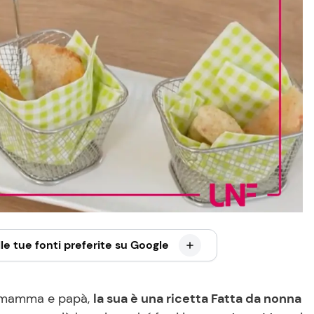
le tue fonti preferite su Google
da mamma e papà,
la sua è una ricetta Fatta da nonna