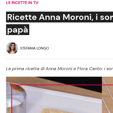
LE RICETTE IN TV
Soap Opera
Ricette Anna Moroni, i so
papà
Social News
Benessere
News dal mondo
Casa
STEFANIA LONGO
Moda e Style
Mondo Mamma
La prima ricetta di Anna Moroni e Flora Canto: i s
News benessere
Salute
Viaggi e Turismo
Festività