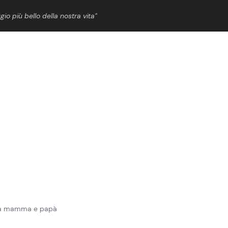
gio più bello della nostra vita”
ShowBiz
News Cinema
News Musica
News Spettacolo
o da mamma e papà