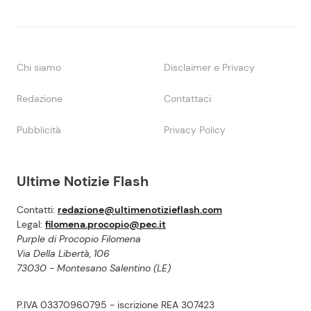
Chi siamo
Disclaimer e Privacy
Redazione
Contattaci
Pubblicità
Privacy Policy
Ultime Notizie Flash
Contatti:
redazione@ultimenotizieflash.com
Legal:
filomena.procopio@pec.it
Purple di Procopio Filomena
Via Della Libertà, 106
73030 - Montesano Salentino (LE)
P.IVA 03370960795 - iscrizione REA 307423