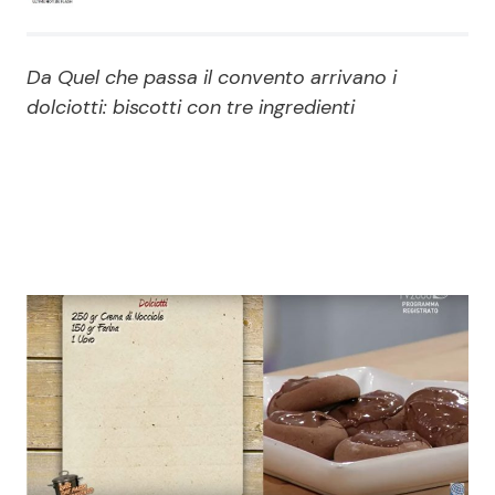
Economia
Fiction e Serie TV
Da Quel che passa il convento arrivano i
Persone Scomparse
Programmi TV
dolciotti: biscotti con tre ingredienti
Politica
Reality e Talent
Soap Opera
ShowBiz
Social News
News Cinema
News dal mondo
News Musica
News Spettacolo