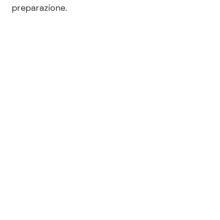
preparazione.
Seguici
Info
Chi siamo
Disclaimer e Privacy
Redazione
Contattaci
Pubblicità
Privacy Policy