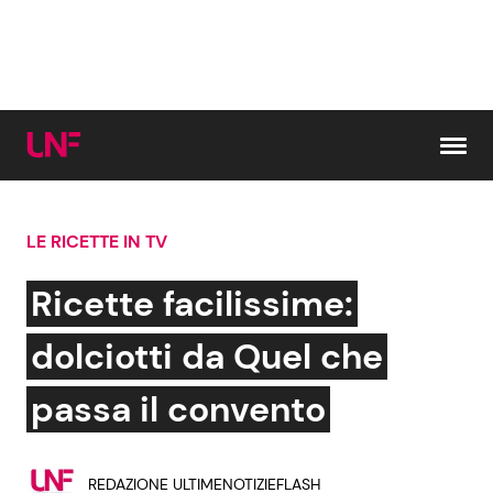
Vai al contenuto
LE RICETTE IN TV
Cerca:
Ricette facilissime:
News e Cronaca
Gossip e TV
dolciotti da Quel che
Attualità Italiana
Bellezze VIP
passa il convento
Dal Mondo
Coppie VIP
REDAZIONE ULTIMENOTIZIEFLASH