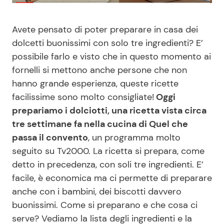
Benessere
Cucina e Ricette
Avete pensato di poter preparare in casa dei
Casa
Consigli di Cucina
dolcetti buonissimi con solo tre ingredienti? E’
possibile farlo e visto che in questo momento ai
fornelli si mettono anche persone che non
Moda e Style
Dolci
hanno grande esperienza, queste ricette
facilissime sono molto consigliate!
Oggi
Mondo Mamma
Le Ricette in TV
prepariamo i dolciotti, una ricetta vista circa
tre settimane fa nella cucina di Quel che
News benessere
Primi Piatti
passa il convento
, un programma molto
seguito su Tv2000. La ricetta si prepara, come
Salute
Ricette Facili e Veloci
detto in precedenza, con soli tre ingredienti. E’
facile, è economica ma ci permette di preparare
Viaggi e Turismo
Ricette Feste
anche con i bambini, dei biscotti davvero
buonissimi. Come si preparano e che cosa ci
Festività
Ricette per Bambini
serve? Vediamo la lista degli ingredienti e la