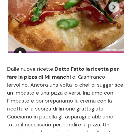
Benessere
Cucina e Ricette
Casa
Consigli di Cucina
Moda e Style
Dolci
Mondo Mamma
Le Ricette in TV
Dalle nuove ricette
Detto Fatto la ricetta per
News benessere
Primi Piatti
fare la pizza di Mi manchi
di Gianfranco
Iervolino. Ancora una volta lo chef ci suggerisce
Salute
Ricette Facili e Veloci
un impasto e una pizza diversi. Iniziamo con
l’impasto e poi prepariamo la crema con la
ricotta e la scorza di limone grattugiata.
Viaggi e Turismo
Ricette Feste
Cuociamo in padella gli asparagi e abbiamo
tutto il necessario per condire la pizza. Un
Festività
Ricette per Bambini