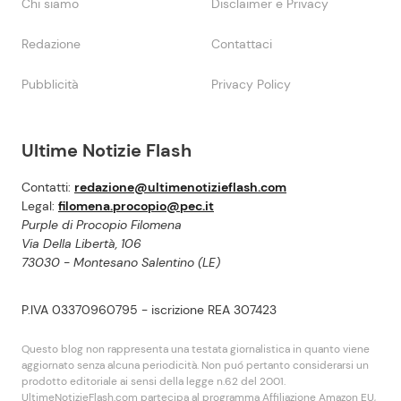
Chi siamo
Disclaimer e Privacy
Redazione
Contattaci
Pubblicità
Privacy Policy
Ultime Notizie Flash
Contatti:
redazione@ultimenotizieflash.com
Legal:
filomena.procopio@pec.it
Purple di Procopio Filomena
Via Della Libertà, 106
73030 - Montesano Salentino (LE)
P.IVA 03370960795 - iscrizione REA 307423
Questo blog non rappresenta una testata giornalistica in quanto viene
aggiornato senza alcuna periodicità. Non puó pertanto considerarsi un
prodotto editoriale ai sensi della legge n.62 del 2001.
UltimeNotizieFlash.com partecipa al programma Affiliazione Amazon EU,