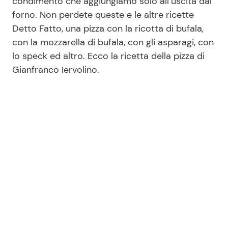
condimento che aggiungiamo solo all’uscita dal
forno. Non perdete queste e le altre ricette
Detto Fatto, una pizza con la ricotta di bufala,
Seguici
con la mozzarella di bufala, con gli asparagi, con
lo speck ed altro. Ecco la ricetta della pizza di
Gianfranco Iervolino.
Info
Chi siamo
Disclaimer e Privacy
Redazione
Contattaci
Pubblicità
Privacy Policy