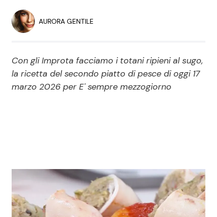
Economia
Fiction e Serie TV
AURORA GENTILE
Persone Scomparse
Programmi TV
Con gli Improta facciamo i totani ripieni al sugo,
Politica
Reality e Talent
la ricetta del secondo piatto di pesce di oggi 17
marzo 2026 per E' sempre mezzogiorno
Soap Opera
ShowBiz
Social News
News Cinema
News dal mondo
News Musica
News Spettacolo