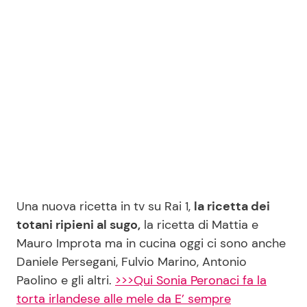
Seguici
Info
Chi siamo
Disclaimer e Privacy
Redazione
Una nuova ricetta in tv su Rai 1,
la ricetta dei
totani ripieni al sugo,
la ricetta di Mattia e
Contattaci
Mauro Improta ma in cucina oggi ci sono anche
Pubblicità
Daniele Persegani, Fulvio Marino, Antonio
Privacy Policy
Paolino e gli altri.
>>>Qui Sonia Peronaci fa la
torta irlandese alle mele da E’ sempre