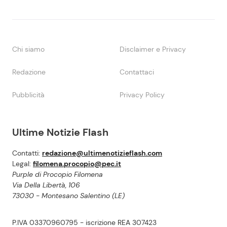
Chi siamo
Disclaimer e Privacy
Redazione
Contattaci
Pubblicità
Privacy Policy
Ultime Notizie Flash
Contatti:
redazione@ultimenotizieflash.com
Legal:
filomena.procopio@pec.it
Purple di Procopio Filomena
Via Della Libertà, 106
73030 - Montesano Salentino (LE)
P.IVA 03370960795 - iscrizione REA 307423