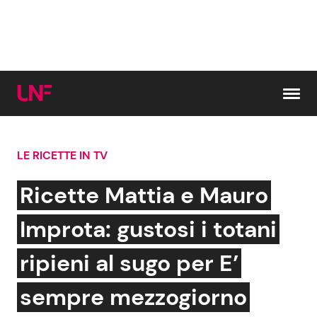
Vai al contenuto
LE RICETTE IN TV
Cerca:
Ricette Mattia e Mauro
News e Cronaca
Gossip e TV
Improta: gustosi i totani
Attualità Italiana
Bellezze VIP
ripieni al sugo per E’
Dal Mondo
Coppie VIP
sempre mezzogiorno