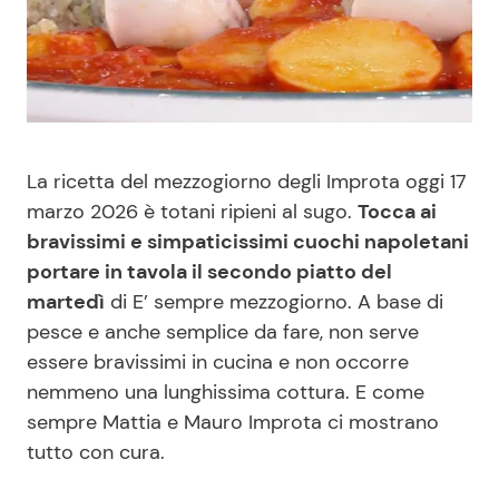
Benessere
Cucina e Ricette
Casa
Consigli di Cucina
Moda e Style
Dolci
La ricetta del mezzogiorno degli Improta oggi 17
marzo 2026 è totani ripieni al sugo.
Tocca ai
Mondo Mamma
Le Ricette in TV
bravissimi e simpaticissimi cuochi napoletani
portare in tavola il secondo piatto del
News benessere
Primi Piatti
martedì
di E’ sempre mezzogiorno. A base di
pesce e anche semplice da fare, non serve
Salute
Ricette Facili e Veloci
essere bravissimi in cucina e non occorre
nemmeno una lunghissima cottura. E come
Viaggi e Turismo
Ricette Feste
sempre Mattia e Mauro Improta ci mostrano
tutto con cura.
Festività
Ricette per Bambini