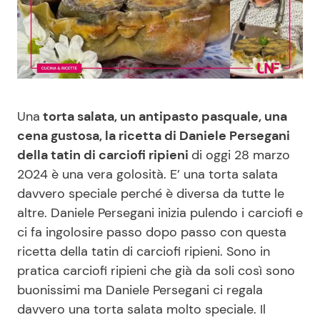
Benessere
Cucina e Ricette
Casa
Consigli di Cucina
Moda e Style
Dolci
Una
torta salata, un antipasto pasquale, una
cena gustosa, la ricetta di Daniele Persegani
Mondo Mamma
Le Ricette in TV
della tatin di carciofi ripieni
di oggi 28 marzo
2024 è una vera golosità. E’ una torta salata
News benessere
Primi Piatti
davvero speciale perché è diversa da tutte le
altre. Daniele Persegani inizia pulendo i carciofi e
Salute
Ricette Facili e Veloci
ci fa ingolosire passo dopo passo con questa
ricetta della tatin di carciofi ripieni. Sono in
Viaggi e Turismo
Ricette Feste
pratica carciofi ripieni che già da soli così sono
buonissimi ma Daniele Persegani ci regala
Festività
Ricette per Bambini
davvero una torta salata molto speciale. Il