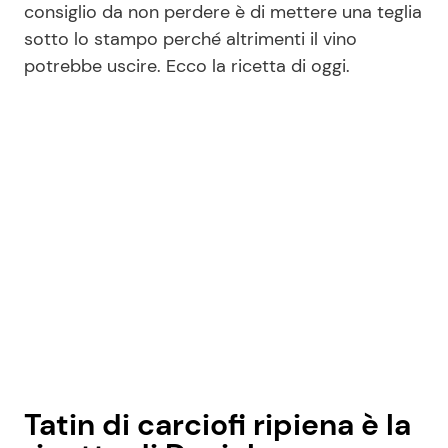
consiglio da non perdere è di mettere una teglia
sotto lo stampo perché altrimenti il vino
potrebbe uscire. Ecco la ricetta di oggi.
Seguici
Info
Chi siamo
Disclaimer e Privacy
Redazione
Contattaci
Pubblicità
Privacy Policy
Tatin di carciofi ripiena è la