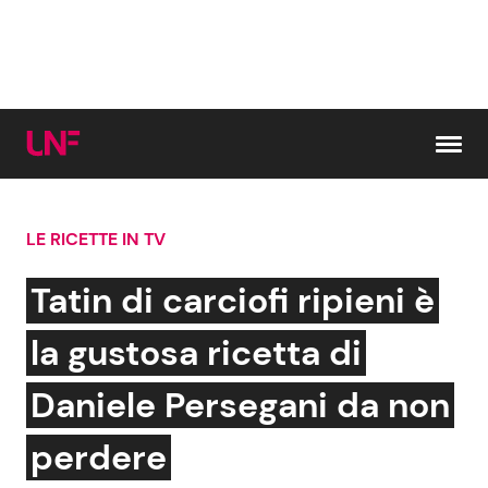
Vai al contenuto
LE RICETTE IN TV
Cerca:
Tatin di carciofi ripieni è
News e Cronaca
Gossip e TV
la gustosa ricetta di
Attualità Italiana
Bellezze VIP
Daniele Persegani da non
Dal Mondo
Coppie VIP
perdere