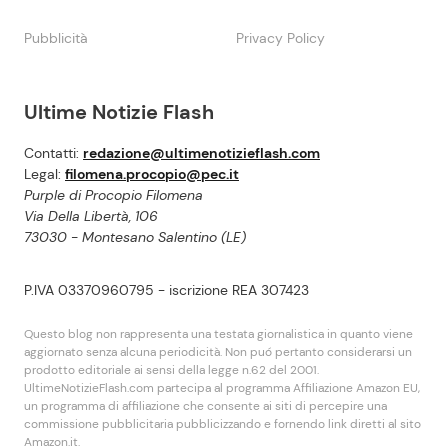
Pubblicità
Privacy Policy
Ultime Notizie Flash
Contatti:
redazione@ultimenotizieflash.com
Legal:
filomena.procopio@pec.it
Purple di Procopio Filomena
Via Della Libertà, 106
73030 - Montesano Salentino (LE)
P.IVA 03370960795 - iscrizione REA 307423
Questo blog non rappresenta una testata giornalistica in quanto viene
aggiornato senza alcuna periodicità. Non puó pertanto considerarsi un
prodotto editoriale ai sensi della legge n.62 del 2001.
UltimeNotizieFlash.com partecipa al programma Affiliazione Amazon EU,
un programma di affiliazione che consente ai siti di percepire una
commissione pubblicitaria pubblicizzando e fornendo link diretti al sito
Amazon.it.