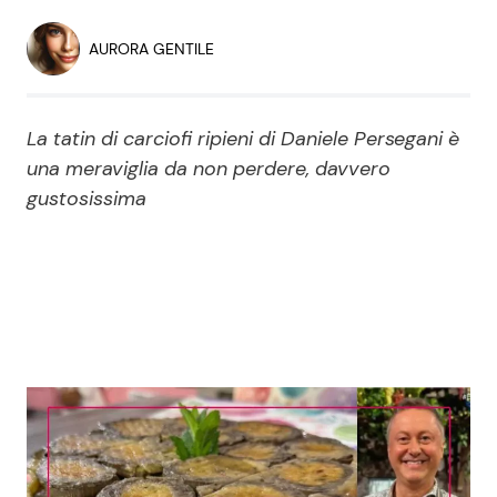
Economia
Fiction e Serie TV
AURORA GENTILE
Persone Scomparse
Programmi TV
La tatin di carciofi ripieni di Daniele Persegani è
Politica
Reality e Talent
una meraviglia da non perdere, davvero
gustosissima
Soap Opera
ShowBiz
Social News
News Cinema
News dal mondo
News Musica
News Spettacolo