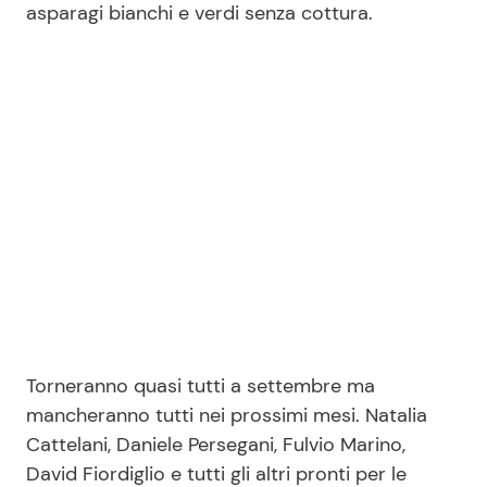
asparagi bianchi e verdi senza cottura.
Seguici
Info
Chi siamo
Disclaimer e Privacy
Redazione
Contattaci
Torneranno quasi tutti a settembre ma
Pubblicità
mancheranno tutti nei prossimi mesi. Natalia
Privacy Policy
Cattelani, Daniele Persegani, Fulvio Marino,
David Fiordiglio e tutti gli altri pronti per le