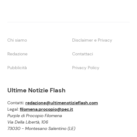
Chi siamo
Disclaimer e Privacy
Redazione
Contattaci
Pubblicità
Privacy Policy
Ultime Notizie Flash
Contatti:
redazione@ultimenotizieflash.com
Legal:
filomena.procopio@pec.it
Purple di Procopio Filomena
Via Della Libertà, 106
73030 - Montesano Salentino (LE)