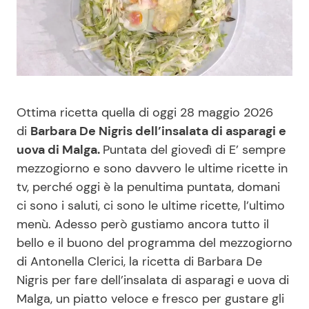
Benessere
Cucina e Ricette
Casa
Consigli di Cucina
Moda e Style
Dolci
Ottima ricetta quella di oggi 28 maggio 2026
di
Barbara De Nigris dell’insalata di asparagi e
Mondo Mamma
Le Ricette in TV
uova di Malga.
Puntata del giovedì di E’ sempre
mezzogiorno e sono davvero le ultime ricette in
News benessere
Primi Piatti
tv, perché oggi è la penultima puntata, domani
ci sono i saluti, ci sono le ultime ricette, l’ultimo
Salute
Ricette Facili e Veloci
menù. Adesso però gustiamo ancora tutto il
bello e il buono del programma del mezzogiorno
Viaggi e Turismo
Ricette Feste
di Antonella Clerici, la ricetta di Barbara De
Nigris per fare dell’insalata di asparagi e uova di
Festività
Ricette per Bambini
Malga, un piatto veloce e fresco per gustare gli