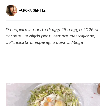
Economia
Fiction e Serie TV
AURORA GENTILE
Persone Scomparse
Programmi TV
Da copiare la ricetta di oggi 28 maggio 2026 di
Politica
Reality e Talent
Barbara De Nigris per E’ sempre mezzogiorno,
dell’insalata di asparagi e uova di Malga
Soap Opera
ShowBiz
Social News
News Cinema
News dal mondo
News Musica
News Spettacolo