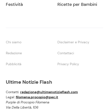
Festività
Ricette per Bambini
Chi siamo
Disclaimer e Privacy
Redazione
Contattaci
Pubblicità
Privacy Policy
Ultime Notizie Flash
Contatti:
redazione@ultimenotizieflash.com
Legal:
filomena.procopio@pec.it
Purple di Procopio Filomena
Via Della Libertà, 106