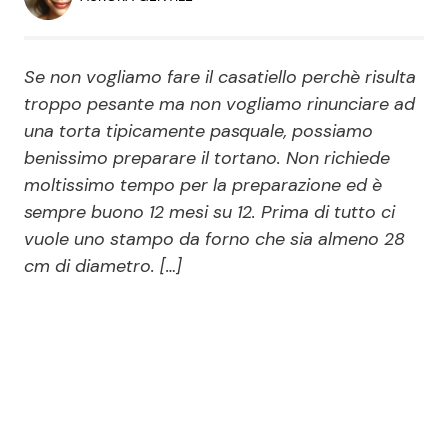
Economia
Fiction e Serie TV
Persone Scomparse
Programmi TV
Se non vogliamo fare il casatiello perchè risulta
troppo pesante ma non vogliamo rinunciare ad
Politica
una torta tipicamente pasquale, possiamo
Reality e Talent
benissimo preparare il tortano. Non richiede
moltissimo tempo per la preparazione ed è
Soap Opera
sempre buono 12 mesi su 12. Prima di tutto ci
vuole uno stampo da forno che sia almeno 28
ShowBiz
Social News
cm di diametro. […]
News Cinema
News dal mondo
News Musica
News Spettacolo