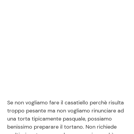
Benessere
Cucina e Ricette
Casa
Consigli di Cucina
Moda e Style
Dolci
Mondo Mamma
Le Ricette in TV
News benessere
Primi Piatti
Salute
Ricette Facili e Veloci
Se non vogliamo fare il casatiello perchè risulta
Viaggi e Turismo
Ricette Feste
troppo pesante ma non vogliamo rinunciare ad
una torta tipicamente pasquale, possiamo
benissimo preparare il tortano. Non richiede
Festività
Ricette per Bambini