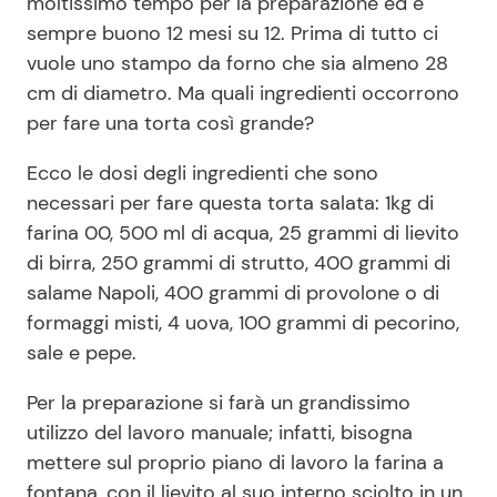
moltissimo tempo per la preparazione ed è
sempre buono 12 mesi su 12. Prima di tutto ci
vuole uno stampo da forno che sia almeno 28
Seguici
cm di diametro. Ma quali ingredienti occorrono
per fare una torta così grande?
Ecco le dosi degli ingredienti che sono
Info
necessari per fare questa torta salata: 1kg di
farina 00, 500 ml di acqua, 25 grammi di lievito
Chi siamo
di birra, 250 grammi di strutto, 400 grammi di
Disclaimer e Privacy
salame Napoli, 400 grammi di provolone o di
formaggi misti, 4 uova, 100 grammi di pecorino,
Redazione
sale e pepe.
Contattaci
Per la preparazione si farà un grandissimo
Pubblicità
utilizzo del lavoro manuale; infatti, bisogna
Privacy Policy
mettere sul proprio piano di lavoro la farina a
fontana, con il lievito al suo interno sciolto in un