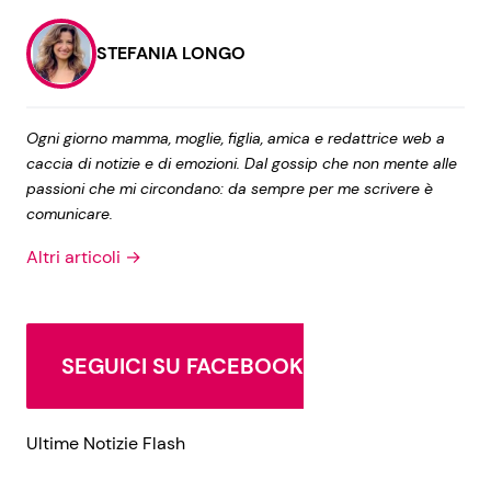
STEFANIA LONGO
Seguici
Ogni giorno mamma, moglie, figlia, amica e redattrice web a
caccia di notizie e di emozioni. Dal gossip che non mente alle
passioni che mi circondano: da sempre per me scrivere è
Info
comunicare.
Chi siamo
Altri articoli →
Disclaimer e Privacy
Redazione
SEGUICI SU FACEBOOK
Contattaci
Pubblicità
Ultime Notizie Flash
Privacy Policy