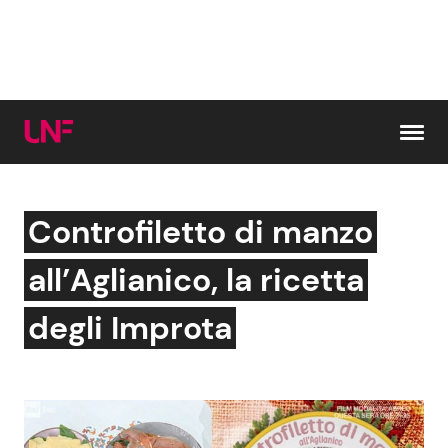
Vai al contenuto
Controfiletto di manzo
Cerca:
all’Aglianico, la ricetta
News e Cronaca
Gossip e TV
degli Improta
Attualità Italiana
Bellezze VIP
Dal Mondo
Coppie VIP