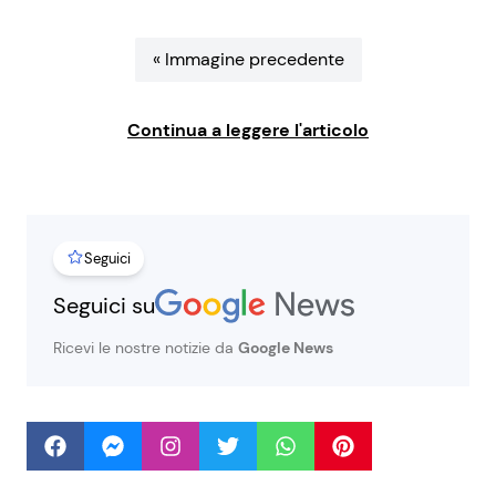
Benessere
Cucina e Ricette
« Immagine precedente
Casa
Consigli di Cucina
Continua a leggere l'articolo
Moda e Style
Dolci
Mondo Mamma
Le Ricette in TV
Seguici
News benessere
Primi Piatti
Seguici su
Salute
Ricette Facili e Veloci
Ricevi le nostre notizie da
Google News
Viaggi e Turismo
Ricette Feste
Festività
Ricette per Bambini