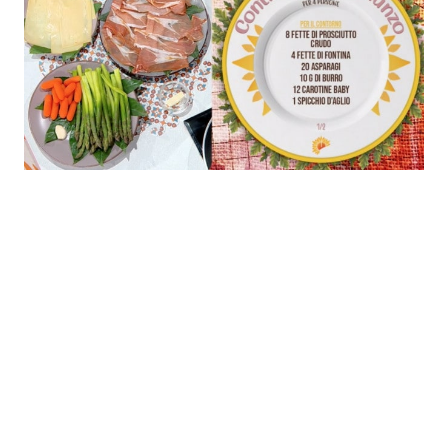
Economia
Fiction e Serie TV
Persone Scomparse
Programmi TV
Politica
Reality e Talent
Soap Opera
ShowBiz
Social News
News Cinema
News dal mondo
News Musica
News Spettacolo