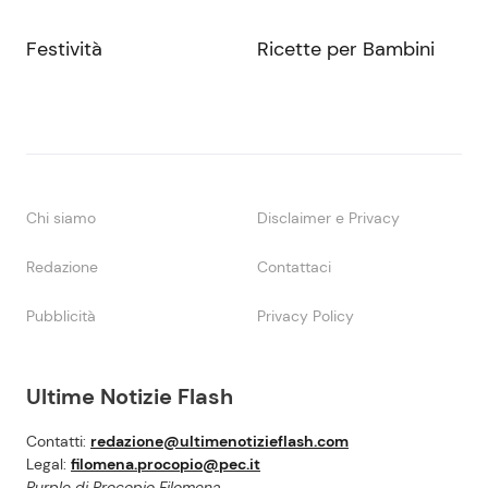
Festività
Ricette per Bambini
Chi siamo
Disclaimer e Privacy
Redazione
Contattaci
Pubblicità
Privacy Policy
Ultime Notizie Flash
Contatti:
redazione@ultimenotizieflash.com
Legal:
filomena.procopio@pec.it
Purple di Procopio Filomena