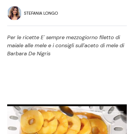
Economia
Fiction e Serie TV
STEFANIA LONGO
Persone Scomparse
Programmi TV
Per le ricette E' sempre mezzogiorno filetto di
Politica
Reality e Talent
maiale alle mele e i consigli sull'aceto di mele di
Barbara De Nigris
Soap Opera
ShowBiz
Social News
News Cinema
News dal mondo
News Musica
News Spettacolo