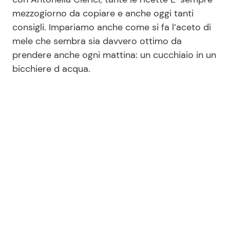
mezzogiorno da copiare e anche oggi tanti
consigli. Impariamo anche come si fa l’aceto di
Seguici
mele che sembra sia davvero ottimo da
prendere anche ogni mattina: un cucchiaio in un
bicchiere d acqua.
Info
Chi siamo
Disclaimer e Privacy
Redazione
Contattaci
Pubblicità
Privacy Policy