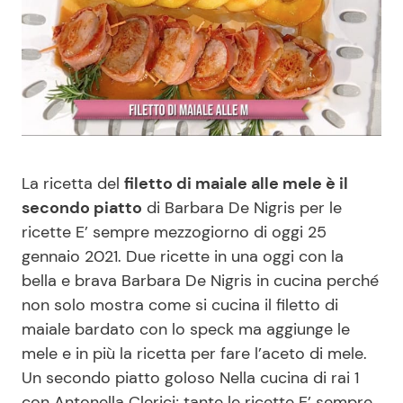
Benessere
Cucina e Ricette
Casa
Consigli di Cucina
Moda e Style
Dolci
Mondo Mamma
Le Ricette in TV
La ricetta del
filetto di maiale alle mele è il
secondo piatto
di Barbara De Nigris per le
News benessere
Primi Piatti
ricette E’ sempre mezzogiorno di oggi 25
gennaio 2021. Due ricette in una oggi con la
Salute
Ricette Facili e Veloci
bella e brava Barbara De Nigris in cucina perché
non solo mostra come si cucina il filetto di
maiale bardato con lo speck ma aggiunge le
Viaggi e Turismo
Ricette Feste
mele e in più la ricetta per fare l’aceto di mele.
Un secondo piatto goloso Nella cucina di rai 1
Festività
Ricette per Bambini
con Antonella Clerici; tante le ricette E’ sempre