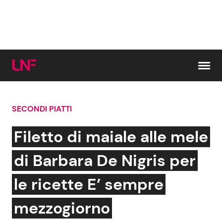
Vai al contenuto
SECONDI PIATTI
Cerca:
Filetto di maiale alle mele
News e Cronaca
Gossip e TV
di Barbara De Nigris per
Attualità Italiana
Bellezze VIP
le ricette E’ sempre
Dal Mondo
Coppie VIP
mezzogiorno