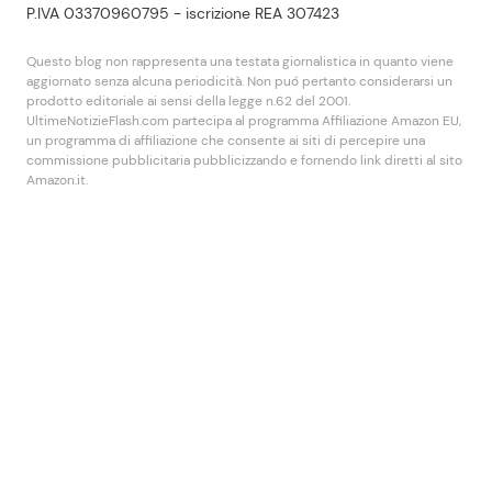
P.IVA 03370960795 - iscrizione REA 307423
Questo blog non rappresenta una testata giornalistica in quanto viene
aggiornato senza alcuna periodicità. Non puó pertanto considerarsi un
prodotto editoriale ai sensi della legge n.62 del 2001.
UltimeNotizieFlash.com partecipa al programma Affiliazione Amazon EU,
un programma di affiliazione che consente ai siti di percepire una
commissione pubblicitaria pubblicizzando e fornendo link diretti al sito
Amazon.it.