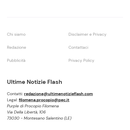
Chi siamo
Disclaimer e Privacy
Redazione
Contattaci
Pubblicità
Privacy Policy
Ultime Notizie Flash
Contatti:
redazione@ultimenotizieflash.com
Legal:
filomena.procopio@pec.it
Purple di Procopio Filomena
Via Della Libertà, 106
73030 - Montesano Salentino (LE)