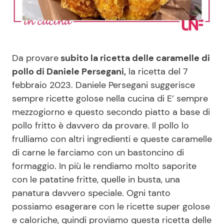
Benessere
Cucina e Ricette
Casa
Consigli di Cucina
Da provare
subito la ricetta delle caramelle di
Moda e Style
Dolci
pollo di Daniele Persegani,
la ricetta del 7
febbraio 2023. Daniele Persegani suggerisce
sempre ricette golose nella cucina di E’ sempre
Mondo Mamma
Le Ricette in TV
mezzogiorno e questo secondo piatto a base di
pollo fritto è davvero da provare. Il pollo lo
News benessere
Primi Piatti
frulliamo con altri ingredienti e queste caramelle
di carne le farciamo con un bastoncino di
Salute
Ricette Facili e Veloci
formaggio. In più le rendiamo molto saporite
con le patatine fritte, quelle in busta, una
Viaggi e Turismo
Ricette Feste
panatura davvero speciale. Ogni tanto
possiamo esagerare con le ricette super golose
Festività
Ricette per Bambini
e caloriche, quindi proviamo questa ricetta delle