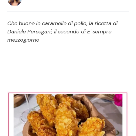
Economia
Fiction e Serie TV
Persone Scomparse
Programmi TV
Che buone le caramelle di pollo, la ricetta di
Daniele Persegani, il secondo di E' sempre
Politica
mezzogiorno
Reality e Talent
Soap Opera
ShowBiz
Social News
News Cinema
News dal mondo
News Musica
News Spettacolo