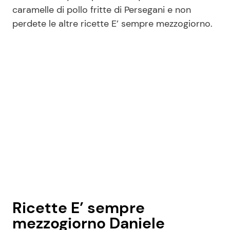
caramelle di pollo fritte di Persegani e non
perdete le altre ricette E’ sempre mezzogiorno.
Seguici
Info
Chi siamo
Disclaimer e Privacy
Redazione
Contattaci
Pubblicità
Ricette E’ sempre
Privacy Policy
mezzogiorno Daniele