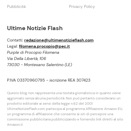
Pubblicità
Privacy Policy
Ultime Notizie Flash
Contatti:
redazione@ultimenotizieflash.com
Legal:
filomena.procopio@pec.it
Purple di Procopio Filomena
Via Della Libertà, 106
73030 - Montesano Salentino (LE)
P.IVA 03370960795 - iscrizione REA 307423
Questo blog non rappresenta una testata giornalistica in quanto viene
aggiornato senza alcuna periodicità. Non puó pertanto considerarsi un
prodotto editoriale ai sensi della legge n.62 del 2001.
UltimeNotizieFlash.com partecipa al programma Affiliazione Amazon EU,
un programma di affiliazione che consente ai siti di percepire una
commissione pubblicitaria pubblicizzando e fornendo link diretti al sito
Amazon.it.