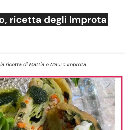
, ricetta degli Improta
Cucina e Ricette
Consigli di Cucina
 la ricetta di Mattia e Mauro Improta
Dolci
Le Ricette in TV
Primi Piatti
Ricette Facili e Veloci
Ricette Feste
Ricette per Bambini