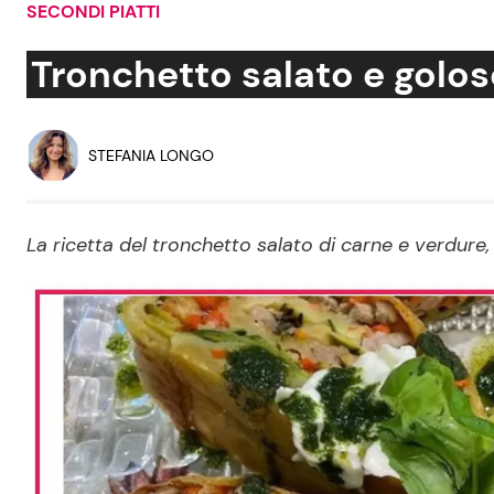
SECONDI PIATTI
Soap Opera
Tronchetto salato e goloso
Social News
Benessere
STEFANIA LONGO
News dal mondo
Casa
La ricetta del tronchetto salato di carne e verdure,
Moda e Style
Mondo Mamma
News benessere
Salute
Viaggi e Turismo
Festività