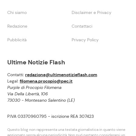
Chi siamo
Disclaimer e Privacy
Redazione
Contattaci
Pubblicità
Privacy Policy
Ultime Notizie Flash
Contatti:
redazione@ultimenotizieflash.com
Legal:
filomena.procopio@pec.it
Purple di Procopio Filomena
Via Della Libertà, 106
73030 - Montesano Salentino (LE)
P.IVA 03370960795 - iscrizione REA 307423
Questo blog non rappresenta una testata giornalistica in quanto viene
aggiornato senza alcuna periodicità. Non puó pertanto considerarsi un