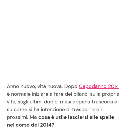
Benessere
Cucina e Ricette
Casa
Consigli di Cucina
Moda e Style
Dolci
Mondo Mamma
Le Ricette in TV
News benessere
Primi Piatti
Anno nuovo, vita nuova. Dopo
Capodanno 2014
Salute
Ricette Facili e Veloci
è normale iniziare a fare dei bilanci sulla propria
vita, sugli ultimi dodici mesi appena trascorsi e
Viaggi e Turismo
Ricette Feste
su come si ha intenzione di trascorrere i
prossimi. Ma
cosa è utile lasciarsi alle spalle
Festività
Ricette per Bambini
nel corso del
2014
?