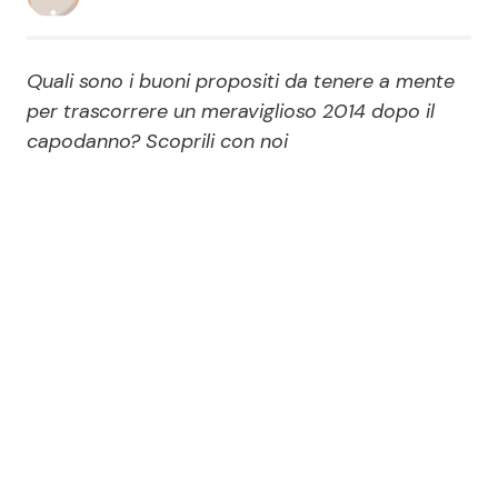
Economia
Fiction e Serie TV
Quali sono i buoni propositi da tenere a mente
Persone Scomparse
Programmi TV
per trascorrere un meraviglioso 2014 dopo il
capodanno? Scoprili con noi
Politica
Reality e Talent
Soap Opera
ShowBiz
Social News
News Cinema
News dal mondo
News Musica
News Spettacolo