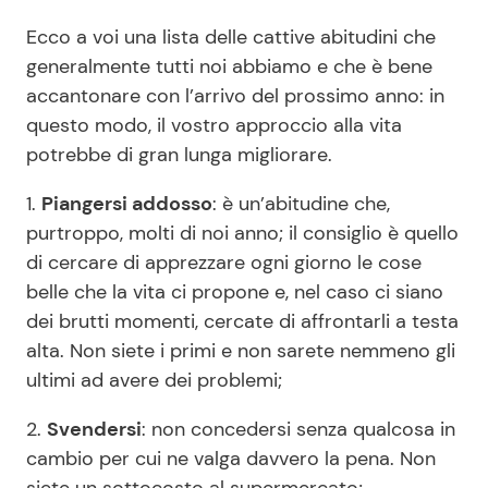
Ecco a voi una lista delle cattive abitudini che
generalmente tutti noi abbiamo e che è bene
Seguici
accantonare con l’arrivo del prossimo anno: in
questo modo, il vostro approccio alla vita
potrebbe di gran lunga migliorare.
Info
1.
Piangersi addosso
: è un’abitudine che,
purtroppo, molti di noi anno; il consiglio è quello
Chi siamo
di cercare di apprezzare ogni giorno le cose
Disclaimer e Privacy
belle che la vita ci propone e, nel caso ci siano
dei brutti momenti, cercate di affrontarli a testa
Redazione
alta. Non siete i primi e non sarete nemmeno gli
Contattaci
ultimi ad avere dei problemi;
Pubblicità
2.
Svendersi
: non concedersi senza qualcosa in
Privacy Policy
cambio per cui ne valga davvero la pena. Non
siete un sottocosto al supermercato;