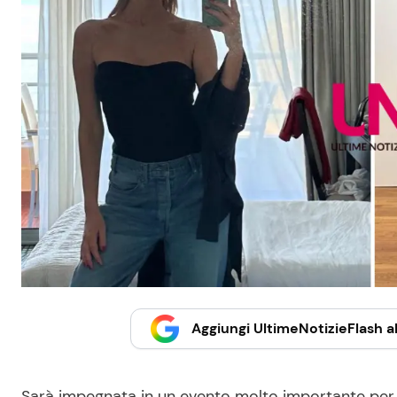
Aggiungi UltimeNotizieFlash al
Sarà impegnata in un evento molto importante per 