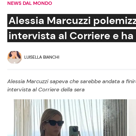
NEWS DAL MONDO
Soap Opera
Alessia Marcuzzi polemizza
intervista al Corriere e ha
Social News
Benessere
News dal mondo
Casa
LUISELLA BIANCHI
Moda e Style
Mondo Mamma
Alessia Marcuzzi sapeva che sarebbe andata a fini
intervista al Corriere della sera
News benessere
Salute
Viaggi e Turismo
Festività