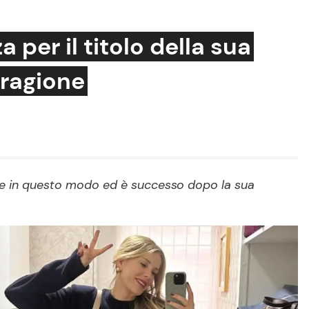
 per il titolo della sua
 ragione
Cucina e Ricette
Consigli di Cucina
Dolci
Le Ricette in TV
re in questo modo ed è successo dopo la sua
Primi Piatti
Ricette Facili e Veloci
Ricette Feste
Ricette per Bambini