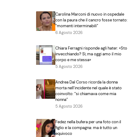
Carolina Marconi di nuovo in ospedale
con la paura che il cancro fosse tornato:
“momenti interminabili”
6 Agosto 2026
Chiara Ferragni risponde agli hater: «Sto
invecchiando? Sì, ma oggi amo il mio
corpo e me stessa»
5 Agosto 2026
Andrea Dal Corso ricorda la donna
morta nell’incidente nel quale è stato
coinvolto: “si chiamava come mia
nonna”
5 Agosto 2026
Fedez nella bufera per una foto con il
figlio e la compagna: ma è tutto un
equivoco