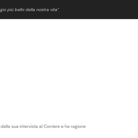
gio più bello della nostra vita”
ShowBiz
News Cinema
News Musica
News Spettacolo
 della sua intervista al Corriere e ha ragione