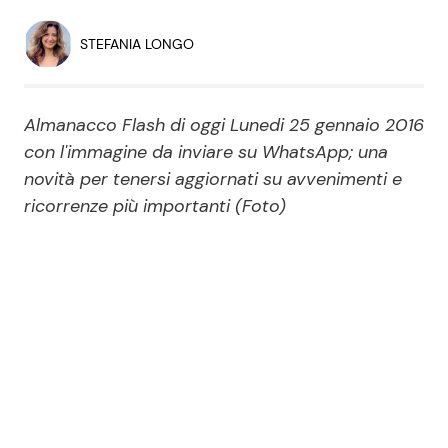
Economia
Fiction e Serie TV
STEFANIA LONGO
Persone Scomparse
Programmi TV
Almanacco Flash di oggi Lunedi 25 gennaio 2016
Politica
Reality e Talent
con l'immagine da inviare su WhatsApp; una
novità per tenersi aggiornati su avvenimenti e
Soap Opera
ricorrenze più importanti (Foto)
ShowBiz
Social News
News Cinema
News dal mondo
News Musica
News Spettacolo