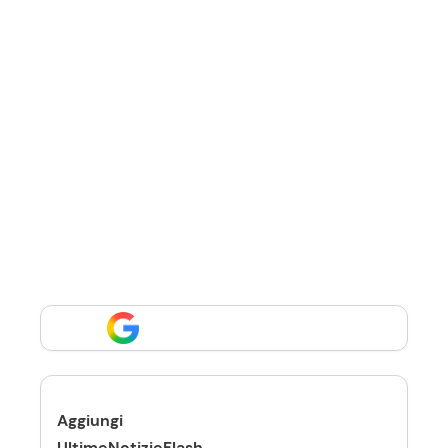
Aggiungi
UltimeNotizieFlash