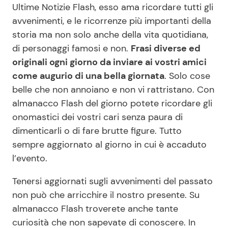
Ultime Notizie Flash, esso ama ricordare tutti gli
avvenimenti, e le ricorrenze più importanti della
storia ma non solo anche della vita quotidiana,
Seguici
di personaggi famosi e non.
Frasi diverse ed
originali ogni giorno da inviare ai vostri amici
come augurio di una bella giornata
. Solo cose
belle che non annoiano e non vi rattristano. Con
Info
almanacco Flash del giorno potete ricordare gli
Chi siamo
onomastici dei vostri cari senza paura di
dimenticarli o di fare brutte figure. Tutto
Disclaimer e Privacy
sempre aggiornato al giorno in cui è accaduto
Redazione
l’evento.
Contattaci
Tenersi aggiornati sugli avvenimenti del passato
Pubblicità
non può che arricchire il nostro presente. Su
Privacy Policy
almanacco Flash troverete anche tante
curiosità che non sapevate di conoscere. In