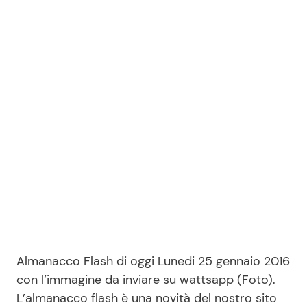
Benessere
Cucina e Ricette
Casa
Consigli di Cucina
Moda e Style
Dolci
Mondo Mamma
Le Ricette in TV
News benessere
Primi Piatti
Salute
Ricette Facili e Veloci
Viaggi e Turismo
Ricette Feste
Almanacco Flash di oggi Lunedi 25 gennaio 2016
con l’immagine da inviare su wattsapp (Foto).
Festività
Ricette per Bambini
L’almanacco flash è una novità del nostro sito