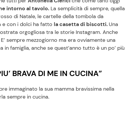
me tutti per
Antonella Clerici
che come tanti oggi
e intorno al tavolo.
La semplicità di sempre, quella
 rosso di Natale, le cartelle della tombola da
 e con i dolci ha fatto
la casetta di biscotti.
Una
strata orgogliosa tra le storie Instagram. Anche
di E’ sempre mezzogiorno ma era ovviamente una
ta in famiglia, anche se quest’anno tutto è un po’ più
IU’ BRAVA DI ME IN CUCINA”
sempre immaginato la sua mamma bravissima nella
rla sempre in cucina.