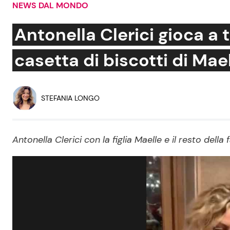
NEWS DAL MONDO
Soap Opera
Antonella Clerici gioca a
casetta di biscotti di Mae
Social News
Benessere
News dal mondo
Casa
STEFANIA LONGO
Moda e Style
Mondo Mamma
Antonella Clerici con la figlia Maelle e il resto della
News benessere
Salute
Viaggi e Turismo
Festività