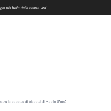
gio più bello della nostra vita”
ShowBiz
News Cinema
News Musica
News Spettacolo
tra la casetta di biscotti di Maelle (Foto)