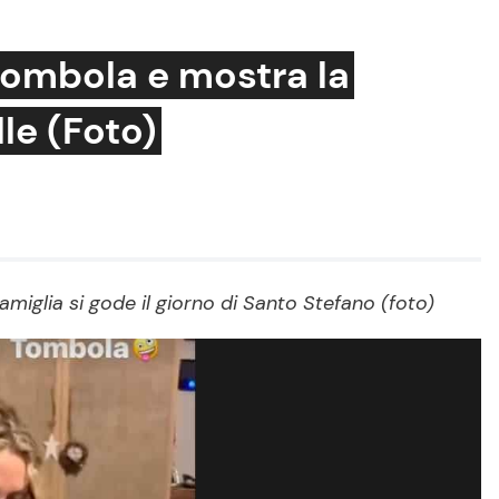
 tombola e mostra la
lle (Foto)
Cucina e Ricette
Consigli di Cucina
Dolci
Le Ricette in TV
 famiglia si gode il giorno di Santo Stefano (foto)
Primi Piatti
Ricette Facili e Veloci
Ricette Feste
Ricette per Bambini