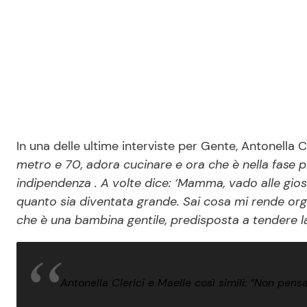
In una delle ultime interviste per Gente, Antonella Cl
metro e 70, adora cucinare e ora che è nella fase pr
indipendenza . A volte dice: ‘Mamma, vado alle giost
quanto sia diventata grande. Sai cosa mi rende org
che è una bambina gentile, predisposta a tendere la 
Antonella Clerici e Maelle così simili: “Non pensa