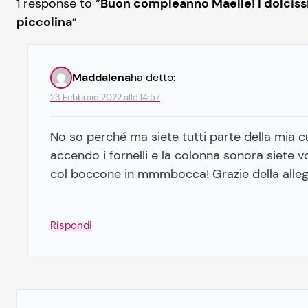
1 response to “
Buon compleanno Maelle! I dolcissim
piccolina
”
Maddalena
ha detto:
23 Febbraio 2022 alle 14:57
No so perché ma siete tutti parte della mia 
accendo i fornelli e la colonna sonora siete voi
col boccone in mmmbocca! Grazie della alleg
Rispondi