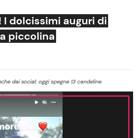
 dolcissimi auguri di
ua piccolina
Cucina e Ricette
Consigli di Cucina
Dolci
Le Ricette in TV
anche dai social: oggi spegne 13 candeline
Primi Piatti
Ricette Facili e Veloci
Ricette Feste
Ricette per Bambini