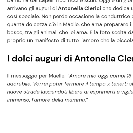
bambina dai capelli ricci ricci e scuri. Oggi è un gi
arrivano gli auguri di
Antonella Clerici
che dedica u
così speciale. Non perde occasione la conduttrice 
quanta dolcezza c’è in Maelle, che ama preparare i 
bosco, tra gli animali che lei ama. E la foto scelta 
proprio un manifesto di tutto l’amore che la piccola
I dolci auguri di Antonella Cle
Il messaggio per Maelle:
“Amore mio oggi compi 13 an
adorabile. Vorrei poter fermare il tempo x tenerti
nuove strade lasciandoti libera di esprimerti e vigil
immenso, l’amore della mamma
.”