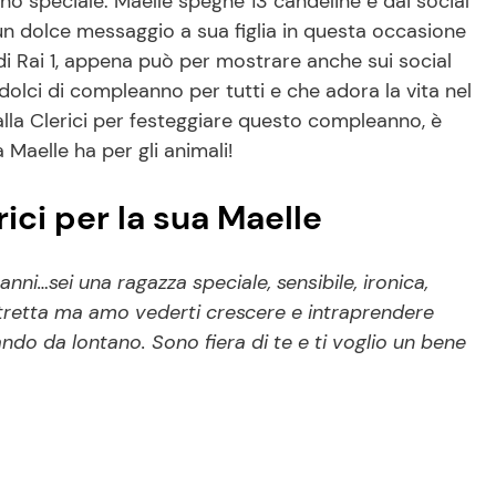
orno speciale: Maelle spegne 13 candeline e dai social
n dolce messaggio a sua figlia in questa occasione
di Rai 1, appena può per mostrare anche sui social
dolci di compleanno per tutti e che adora la vita nel
dalla Clerici per festeggiare questo compleanno, è
 Maelle ha per gli animali!
rici per la sua Maelle
ni…sei una ragazza speciale, sensibile, ironica,
 stretta ma amo vederti crescere e intraprendere
ando da lontano. Sono fiera di te e ti voglio un bene