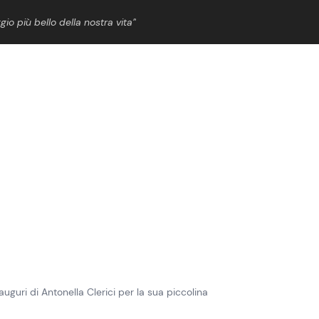
gio più bello della nostra vita”
ShowBiz
News Cinema
News Musica
News Spettacolo
uguri di Antonella Clerici per la sua piccolina