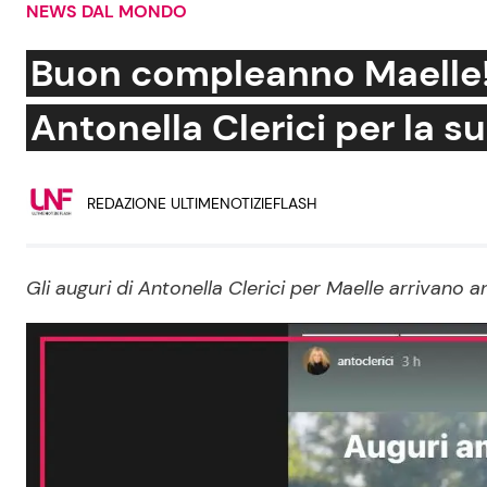
NEWS DAL MONDO
Soap Opera
Buon compleanno Maelle! I
Antonella Clerici per la s
Social News
Benessere
REDAZIONE ULTIMENOTIZIEFLASH
News dal mondo
Casa
Moda e Style
Mondo Mamma
Gli auguri di Antonella Clerici per Maelle arrivano 
News benessere
Salute
Viaggi e Turismo
Festività