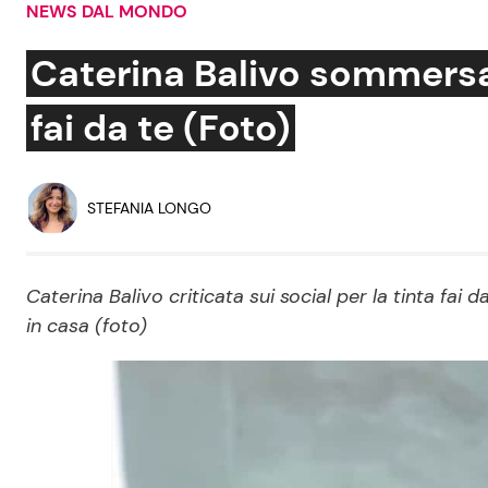
NEWS DAL MONDO
Soap Opera
Caterina Balivo sommersa d
fai da te (Foto)
Social News
Benessere
News dal mondo
Casa
STEFANIA LONGO
Moda e Style
Mondo Mamma
Caterina Balivo criticata sui social per la tinta fa
in casa (foto)
News benessere
Salute
Viaggi e Turismo
Festività