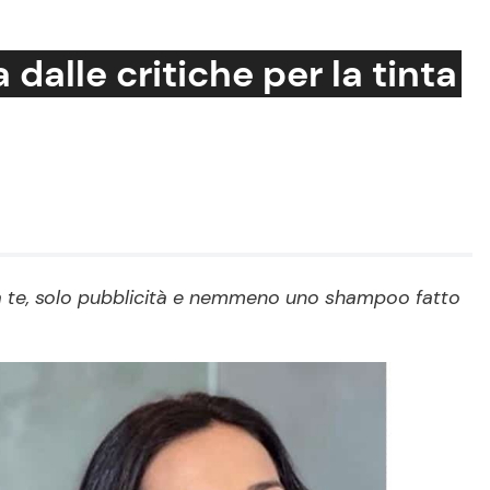
alle critiche per la tinta
Cucina e Ricette
Consigli di Cucina
Dolci
Le Ricette in TV
i da te, solo pubblicità e nemmeno uno shampoo fatto
Primi Piatti
Ricette Facili e Veloci
Ricette Feste
Ricette per Bambini