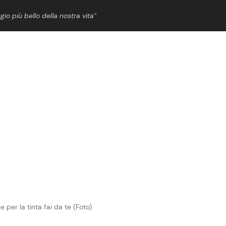
gio più bello della nostra vita”
ShowBiz
News Cinema
News Musica
News Spettacolo
 per la tinta fai da te (Foto)