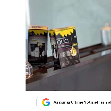
Aggiungi UltimeNotizieFlash al