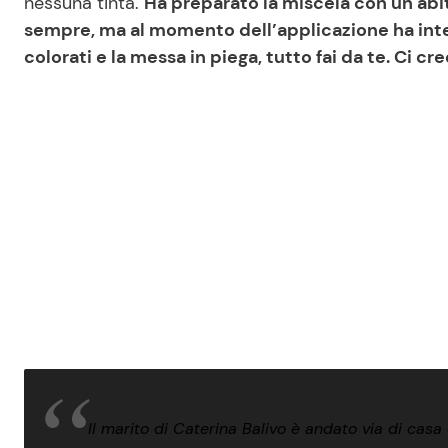
nessuna tinta.
Ha preparato la miscela con un abi
sempre, ma al momento dell’applicazione ha interr
colorati e la messa in piega, tutto fai da te. Ci c
Il marito di Caterina Balivo è andato via di cas