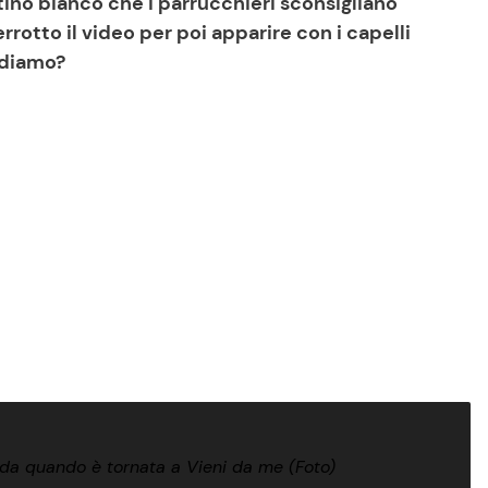
tino bianco che i parrucchieri sconsigliano
otto il video per poi apparire con i capelli
rediamo?
a da quando è tornata a Vieni da me (Foto)