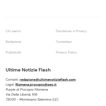
Chi siamo
Disclaimer e Privacy
Redazione
Contattaci
Pubblicità
Privacy Policy
Ultime Notizie Flash
Contatti:
redazione@ultimenotizieflash.com
Legal:
filomena.procopio@pec.it
Purple di Procopio Filomena
Via Della Libertà, 106
73030 - Montesano Salentino (LE)