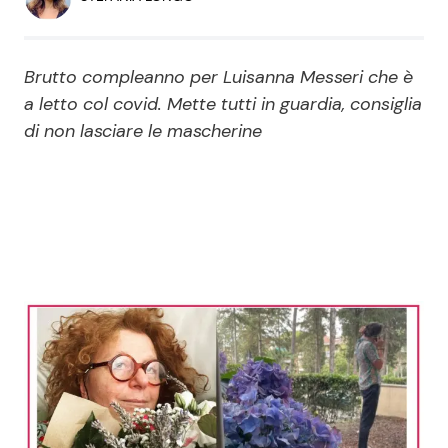
Economia
Fiction e Serie TV
Persone Scomparse
Programmi TV
Brutto compleanno per Luisanna Messeri che è
a letto col covid. Mette tutti in guardia, consiglia
Politica
di non lasciare le mascherine
Reality e Talent
Soap Opera
ShowBiz
Social News
News Cinema
News dal mondo
News Musica
News Spettacolo