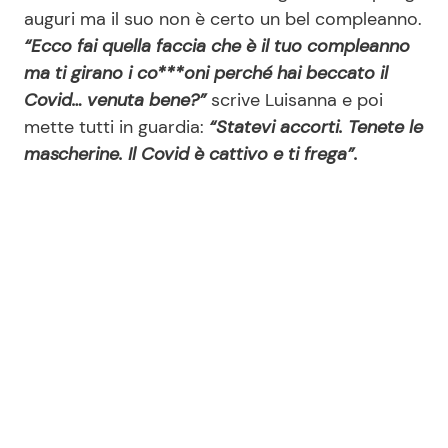
auguri ma il suo non è certo un bel compleanno.
“Ecco fai quella faccia che è il tuo compleanno
Seguici
ma ti girano i co***oni perché hai beccato il
Covid… venuta bene?”
scrive Luisanna e poi
mette tutti in guardia:
“Statevi accorti. Tenete le
mascherine. Il Covid è cattivo e ti frega”.
Info
Chi siamo
Disclaimer e Privacy
Redazione
Contattaci
Pubblicità
Privacy Policy