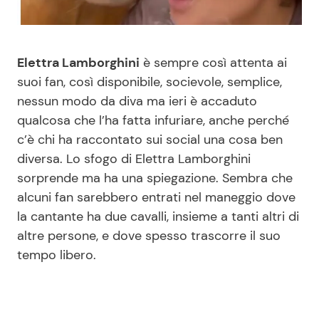
Benessere
Cucina e Ricette
Casa
Consigli di Cucina
Elettra Lamborghini
è sempre così attenta ai
suoi fan, così disponibile, socievole, semplice,
Moda e Style
Dolci
nessun modo da diva ma ieri è accaduto
qualcosa che l’ha fatta infuriare, anche perché
c’è chi ha raccontato sui social una cosa ben
Mondo Mamma
Le Ricette in TV
diversa. Lo sfogo di Elettra Lamborghini
sorprende ma ha una spiegazione. Sembra che
News benessere
Primi Piatti
alcuni fan sarebbero entrati nel maneggio dove
la cantante ha due cavalli, insieme a tanti altri di
Salute
Ricette Facili e Veloci
altre persone, e dove spesso trascorre il suo
tempo libero.
Viaggi e Turismo
Ricette Feste
Festività
Ricette per Bambini