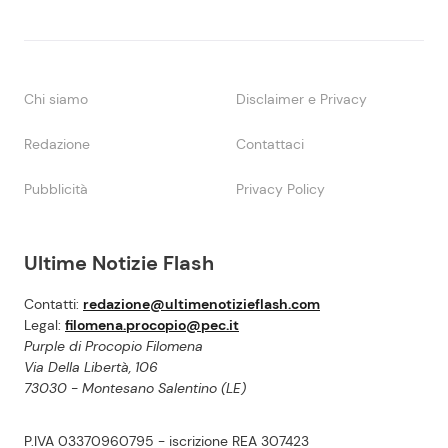
Chi siamo
Disclaimer e Privacy
Redazione
Contattaci
Pubblicità
Privacy Policy
Ultime Notizie Flash
Contatti:
redazione@ultimenotizieflash.com
Legal:
filomena.procopio@pec.it
Purple di Procopio Filomena
Via Della Libertà, 106
73030 - Montesano Salentino (LE)
P.IVA 03370960795 - iscrizione REA 307423