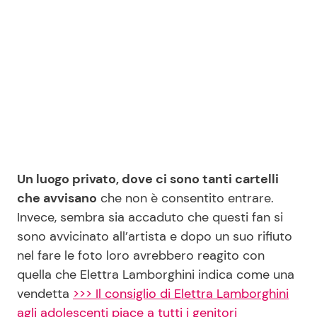
Seguici
Info
Chi siamo
Un luogo privato, dove ci sono tanti cartelli
Disclaimer e Privacy
che avvisano
che non è consentito entrare.
Redazione
Invece, sembra sia accaduto che questi fan si
sono avvicinato all’artista e dopo un suo rifiuto
Contattaci
nel fare le foto loro avrebbero reagito con
Pubblicità
quella che Elettra Lamborghini indica come una
Privacy Policy
vendetta
>>> Il consiglio di Elettra Lamborghini
agli adolescenti piace a tutti i genitori