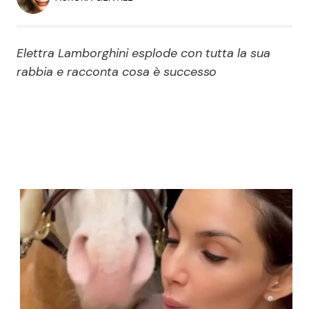
Economia
Fiction e Serie TV
Persone Scomparse
Programmi TV
Elettra Lamborghini esplode con tutta la sua
rabbia e racconta cosa è successo
Politica
Reality e Talent
Soap Opera
ShowBiz
Social News
News Cinema
News dal mondo
News Musica
News Spettacolo