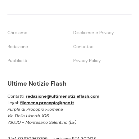
Chi siamo
Disclaimer e Privacy
Redazione
Contattaci
Pubblicità
Privacy Policy
Ultime Notizie Flash
Contatti:
redazione@ultimenotizieflash.com
Legal:
filomena.procopio@pec.it
Purple di Procopio Filomena
Via Della Libertà, 106
73030 - Montesano Salentino (LE)
P.IVA 03370960795 - iscrizione REA 307423