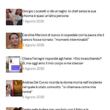
Giorgio Locatelli ci dà un taglio: lo chef senza la sua
chioma è quasi un’altra persona
7 Agosto 2026
Carolina Marconi di nuovo in ospedale con la paura che il
cancro fosse tornato: “momenti interminabili”
6 Agosto 2026
Chiara Ferragni risponde agli hater: «Sto invecchiando?
Sì, ma oggi amo il mio corpo e me stessa»
5 Agosto 2026
Andrea Dal Corso ricorda la donna morta nell’incidente
nel quale è stato coinvolto: “si chiamava come mia
nonna”
5 Agosto 2026
Fedez nella bufera per una foto con il figlio e la