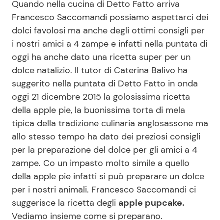
Quando nella cucina di Detto Fatto arriva
Francesco Saccomandi possiamo aspettarci dei
dolci favolosi ma anche degli ottimi consigli per
Seguici
i nostri amici a 4 zampe e infatti nella puntata di
oggi ha anche dato una ricetta super per un
dolce natalizio. Il tutor di Caterina Balivo ha
suggerito nella puntata di Detto Fatto in onda
Info
oggi 21 dicembre 2015 la golosissima ricetta
della apple pie, la buonissima torta di mela
Chi siamo
tipica della tradizione culinaria anglosassone ma
Disclaimer e Privacy
allo stesso tempo ha dato dei preziosi consigli
Redazione
per la preparazione del dolce per gli amici a 4
zampe. Co un impasto molto simile a quello
Contattaci
della apple pie infatti si può preparare un dolce
Pubblicità
per i nostri animali. Francesco Saccomandi ci
Privacy Policy
suggerisce la ricetta degli
apple pupcake.
Vediamo insieme come si preparano.