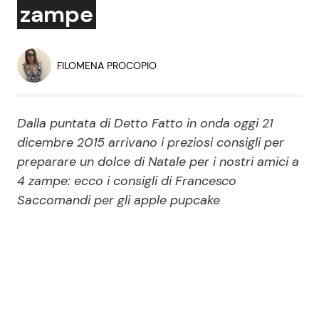
zampe
Economia
Fiction e Serie TV
Persone Scomparse
Programmi TV
FILOMENA PROCOPIO
Politica
Reality e Talent
Dalla puntata di Detto Fatto in onda oggi 21
Soap Opera
dicembre 2015 arrivano i preziosi consigli per
preparare un dolce di Natale per i nostri amici a
4 zampe: ecco i consigli di Francesco
ShowBiz
Social News
Saccomandi per gli apple pupcake
News Cinema
News dal mondo
News Musica
News Spettacolo