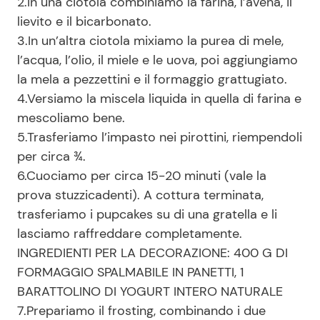
2.In una ciotola combiniamo la farina, l’avena, il
lievito e il bicarbonato.
3.In un’altra ciotola mixiamo la purea di mele,
l’acqua, l’olio, il miele e le uova, poi aggiungiamo
la mela a pezzettini e il formaggio grattugiato.
4.Versiamo la miscela liquida in quella di farina e
mescoliamo bene.
5.Trasferiamo l’impasto nei pirottini, riempendoli
per circa ¾.
6.Cuociamo per circa 15-20 minuti (vale la
prova stuzzicadenti). A cottura terminata,
trasferiamo i pupcakes su di una gratella e li
lasciamo raffreddare completamente.
INGREDIENTI PER LA DECORAZIONE: 400 G DI
FORMAGGIO SPALMABILE IN PANETTI, 1
BARATTOLINO DI YOGURT INTERO NATURALE
7.Prepariamo il frosting, combinando i due