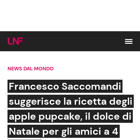
Vai al contenuto
NEWS DAL MONDO
Cerca:
Francesco Saccomandi
News e Cronaca
Gossip e TV
suggerisce la ricetta degli
Attualità Italiana
Bellezze VIP
apple pupcake, il dolce di
Dal Mondo
Coppie VIP
Natale per gli amici a 4