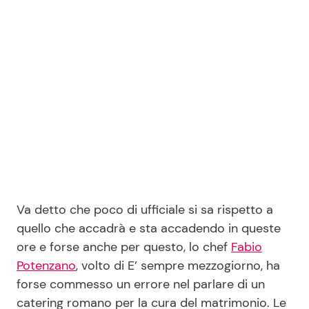
Seguici
Info
Chi siamo
Disclaimer e Privacy
Redazione
Va detto che poco di ufficiale si sa rispetto a
quello che accadrà e sta accadendo in queste
Contattaci
ore e forse anche per questo, lo chef
Fabio
Pubblicità
Potenzano
, volto di E’ sempre mezzogiorno, ha
Privacy Policy
forse commesso un errore nel parlare di un
catering romano per la cura del matrimonio. Le