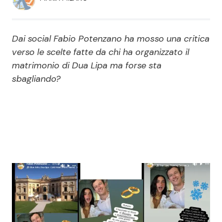
Economia
Fiction e Serie TV
Persone Scomparse
Programmi TV
Dai social Fabio Potenzano ha mosso una critica
verso le scelte fatte da chi ha organizzato il
Politica
Reality e Talent
matrimonio di Dua Lipa ma forse sta
sbagliando?
Soap Opera
ShowBiz
Social News
News Cinema
News dal mondo
News Musica
News Spettacolo