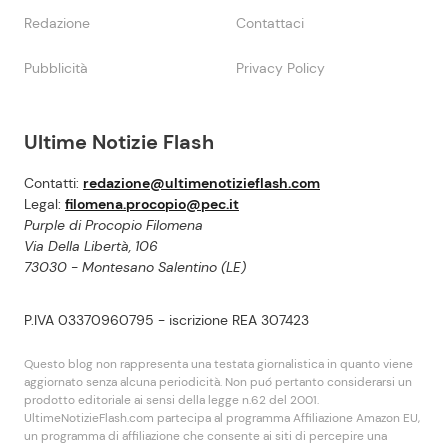
Redazione
Contattaci
Pubblicità
Privacy Policy
Ultime Notizie Flash
Contatti:
redazione@ultimenotizieflash.com
Legal:
filomena.procopio@pec.it
Purple di Procopio Filomena
Via Della Libertà, 106
73030 - Montesano Salentino (LE)
P.IVA 03370960795 - iscrizione REA 307423
Questo blog non rappresenta una testata giornalistica in quanto viene
aggiornato senza alcuna periodicità. Non puó pertanto considerarsi un
prodotto editoriale ai sensi della legge n.62 del 2001.
UltimeNotizieFlash.com partecipa al programma Affiliazione Amazon EU,
un programma di affiliazione che consente ai siti di percepire una