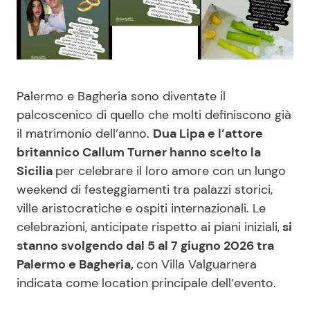
Benessere
Cucina e Ricette
Casa
Consigli di Cucina
Palermo e Bagheria sono diventate il
Moda e Style
Dolci
palcoscenico di quello che molti definiscono già
il matrimonio dell’anno.
Dua Lipa e l’attore
Mondo Mamma
Le Ricette in TV
britannico Callum Turner hanno scelto la
Sicilia
per celebrare il loro amore con un lungo
News benessere
Primi Piatti
weekend di festeggiamenti tra palazzi storici,
ville aristocratiche e ospiti internazionali. Le
Salute
Ricette Facili e Veloci
celebrazioni, anticipate rispetto ai piani iniziali,
si
stanno svolgendo dal 5 al 7 giugno 2026 tra
Viaggi e Turismo
Ricette Feste
Palermo e Bagheria,
con Villa Valguarnera
indicata come location principale dell’evento.
Festività
Ricette per Bambini