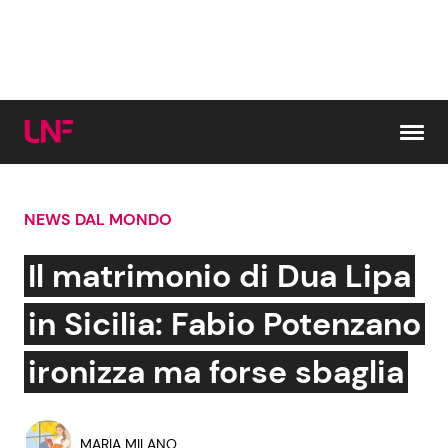
Vai al contenuto
NEWS DAL MONDO
Cerca:
Il matrimonio di Dua Lipa
News e Cronaca
Gossip e TV
in Sicilia: Fabio Potenzano
Attualità Italiana
Bellezze VIP
ironizza ma forse sbaglia
Dal Mondo
Coppie VIP
MARIA MILANO