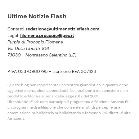
Ultime Notizie Flash
Contatti:
redazione@ultimenotizieflash.com
Legal:
filomena.procopio@pec.it
Purple di Procopio Filomena
Via Della Libertà, 106
73030 - Montesano Salentino (LE)
P.IVA 03370960795 - iscrizione REA 307423
Questo blog non rappresenta una testata giornalistica in quanto viene
aggiornato senza alcuna periodicità. Non puó pertanto considerarsi un
prodotto editoriale ai sensi della legge n.62 del 2001.
UltimeNotizieFlash.com partecipa al programma Affiliazione Amazon EU,
un programma di affiliazione che consente ai siti di percepire una
commissione pubblicitaria pubblicizzando e fornendo link diretti al sito
Amazon.it.