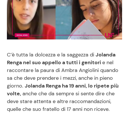
Benessere
Cucina e Ricette
Casa
Consigli di Cucina
Moda e Style
Dolci
C’è tutta la dolcezza e la saggezza di
Jolanda
Mondo Mamma
Le Ricette in TV
Renga nel suo appello a tutti i genitori
e nel
raccontare la paura di Ambra Angiolini quando
News benessere
Primi Piatti
sa che deve prendere i mezzi, anche in pieno
giorno.
Jolanda Renga ha 19 anni, lo ripete più
Salute
Ricette Facili e Veloci
volte,
anche che da sempre si sente dire che
deve stare attenta e altre raccomandazioni,
Viaggi e Turismo
Ricette Feste
quelle che suo fratello di 17 anni non riceve.
Festività
Ricette per Bambini