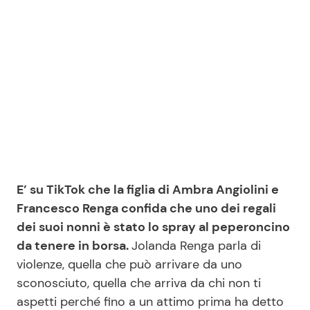
Seguici
Info
Chi siamo
Disclaimer e Privacy
E’ su TikTok che la figlia di Ambra Angiolini e
Redazione
Francesco Renga confida che uno dei regali
dei suoi nonni è stato lo spray al peperoncino
Contattaci
da tenere in borsa.
Jolanda Renga parla di
Pubblicità
violenze, quella che può arrivare da uno
Privacy Policy
sconosciuto, quella che arriva da chi non ti
aspetti perché fino a un attimo prima ha detto