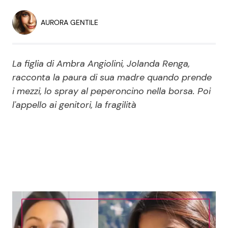
Economia
Fiction e Serie TV
AURORA GENTILE
Persone Scomparse
Programmi TV
La figlia di Ambra Angiolini, Jolanda Renga,
Politica
Reality e Talent
racconta la paura di sua madre quando prende
i mezzi, lo spray al peperoncino nella borsa. Poi
Soap Opera
l'appello ai genitori, la fragilità
ShowBiz
Social News
News Cinema
News dal mondo
News Musica
News Spettacolo