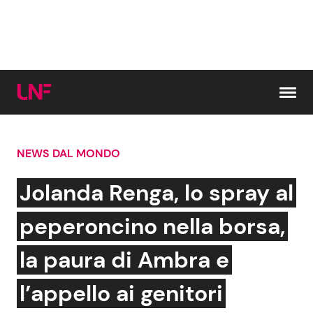
Vai al contenuto
NEWS DAL MONDO
Cerca:
Jolanda Renga, lo spray al
News e Cronaca
Gossip e TV
peperoncino nella borsa,
Attualità Italiana
Bellezze VIP
la paura di Ambra e
Dal Mondo
Coppie VIP
l’appello ai genitori