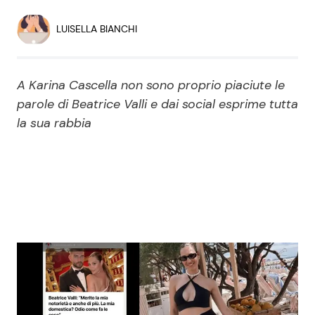
Economia
Fiction e Serie TV
LUISELLA BIANCHI
Persone Scomparse
Programmi TV
A Karina Cascella non sono proprio piaciute le
Politica
Reality e Talent
parole di Beatrice Valli e dai social esprime tutta
la sua rabbia
Soap Opera
ShowBiz
Social News
News Cinema
News dal mondo
News Musica
News Spettacolo