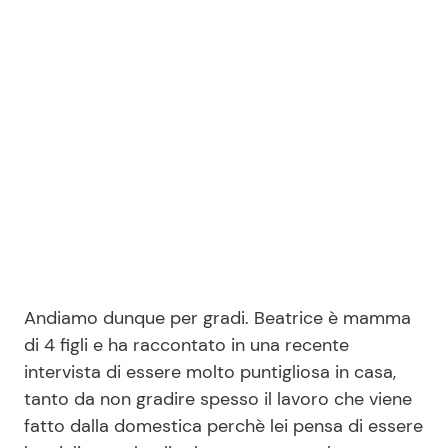
Seguici
Info
Chi siamo
Disclaimer e Privacy
Redazione
Andiamo dunque per gradi. Beatrice è mamma
Contattaci
di 4 figli e ha raccontato in una recente
Pubblicità
intervista di essere molto puntigliosa in casa,
tanto da non gradire spesso il lavoro che viene
Privacy Policy
fatto dalla domestica perchè lei pensa di essere