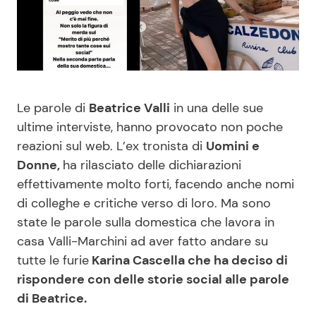
Benessere
Cucina e Ricette
Casa
Consigli di Cucina
Moda e Style
Dolci
Le parole di
Beatrice Valli
in una delle sue
ultime interviste, hanno provocato non poche
Mondo Mamma
Le Ricette in TV
reazioni sul web. L’ex tronista di
Uomini e
Donne,
ha rilasciato delle dichiarazioni
News benessere
Primi Piatti
effettivamente molto forti, facendo anche nomi
di colleghe e critiche verso di loro. Ma sono
Salute
Ricette Facili e Veloci
state le parole sulla domestica che lavora in
casa Valli-Marchini ad aver fatto andare su
Viaggi e Turismo
Ricette Feste
tutte le furie
Karina Cascella che ha deciso di
rispondere con delle storie social alle parole
di Beatrice.
Festività
Ricette per Bambini