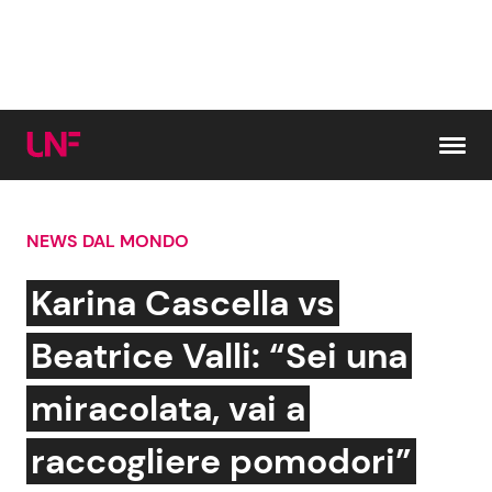
Vai al contenuto
NEWS DAL MONDO
Cerca:
Karina Cascella vs
News e Cronaca
Gossip e TV
Beatrice Valli: “Sei una
Attualità Italiana
Bellezze VIP
miracolata, vai a
Dal Mondo
Coppie VIP
raccogliere pomodori”