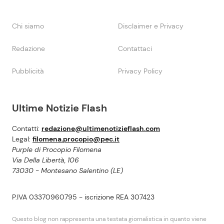
Chi siamo
Disclaimer e Privacy
Redazione
Contattaci
Pubblicità
Privacy Policy
Ultime Notizie Flash
Contatti:
redazione@ultimenotizieflash.com
Legal:
filomena.procopio@pec.it
Purple di Procopio Filomena
Via Della Libertà, 106
73030 - Montesano Salentino (LE)
P.IVA 03370960795 - iscrizione REA 307423
Questo blog non rappresenta una testata giornalistica in quanto viene