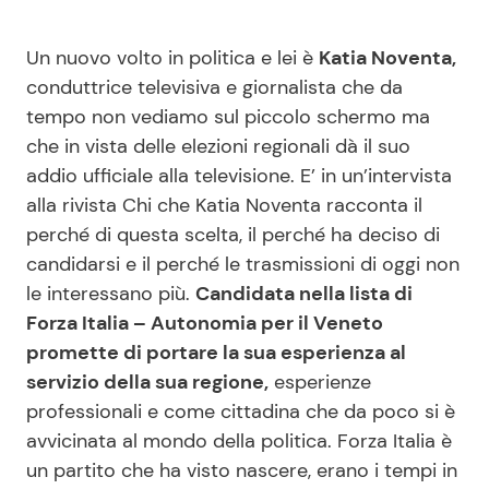
Benessere
Cucina e Ricette
Un nuovo volto in politica e lei è
Katia Noventa,
conduttrice televisiva e giornalista che da
Casa
Consigli di Cucina
tempo non vediamo sul piccolo schermo ma
che in vista delle elezioni regionali dà il suo
Moda e Style
Dolci
addio ufficiale alla televisione. E’ in un’intervista
alla rivista Chi che Katia Noventa racconta il
Mondo Mamma
Le Ricette in TV
perché di questa scelta, il perché ha deciso di
candidarsi e il perché le trasmissioni di oggi non
News benessere
Primi Piatti
le interessano più.
Candidata nella lista di
Forza Italia – Autonomia per il Veneto
Salute
Ricette Facili e Veloci
promette di portare la sua esperienza al
servizio della sua regione,
esperienze
Viaggi e Turismo
Ricette Feste
professionali e come cittadina che da poco si è
avvicinata al mondo della politica. Forza Italia è
Festività
Ricette per Bambini
un partito che ha visto nascere, erano i tempi in