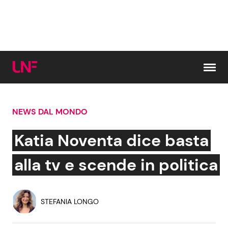
Vai al contenuto
NEWS DAL MONDO
Cerca:
Katia Noventa dice basta
News e Cronaca
Gossip e TV
alla tv e scende in politica
Attualità Italiana
Bellezze VIP
STEFANIA LONGO
Dal Mondo
Coppie VIP