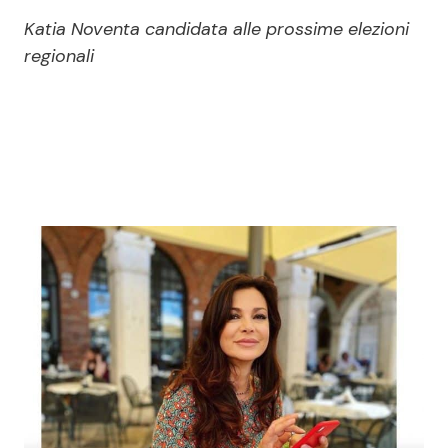
Economia
Fiction e Serie TV
Katia Noventa candidata alle prossime elezioni
regionali
Persone Scomparse
Programmi TV
Politica
Reality e Talent
Soap Opera
ShowBiz
Social News
News Cinema
News dal mondo
News Musica
News Spettacolo