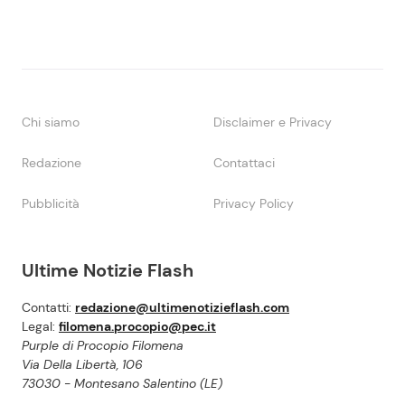
Chi siamo
Disclaimer e Privacy
Redazione
Contattaci
Pubblicità
Privacy Policy
Ultime Notizie Flash
Contatti:
redazione@ultimenotizieflash.com
Legal:
filomena.procopio@pec.it
Purple di Procopio Filomena
Via Della Libertà, 106
73030 - Montesano Salentino (LE)