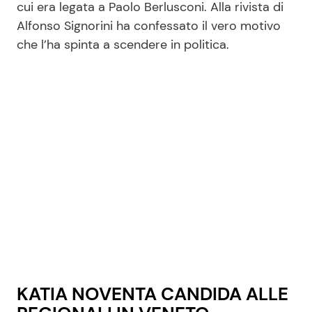
cui era legata a Paolo Berlusconi. Alla rivista di
Alfonso Signorini ha confessato il vero motivo
che l’ha spinta a scendere in politica.
Seguici
Info
Chi siamo
Disclaimer e Privacy
Redazione
Contattaci
Pubblicità
Privacy Policy
KATIA NOVENTA CANDIDA ALLE