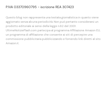
P.IVA 03370960795 - iscrizione REA 307423
Questo blog non rappresenta una testata giornalistica in quanto viene
aggiornato senza alcuna periodicità. Non puó pertanto considerarsi un
prodotto editoriale ai sensi della legge n.62 del 2001.
UltimeNotizieFlash.com partecipa al programma Affiliazione Amazon EU,
un programma di affiliazione che consente ai siti di percepire una
commissione pubblicitaria pubblicizzando e fornendo link diretti al sito
Amazon.it.