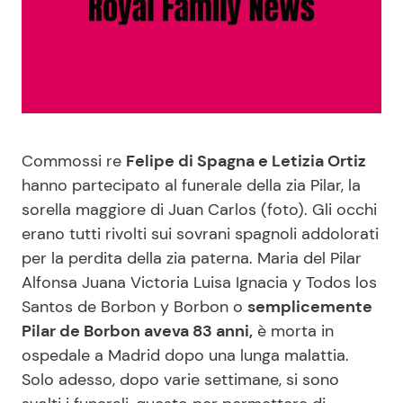
Benessere
Cucina e Ricette
Casa
Consigli di Cucina
Moda e Style
Dolci
Commossi re
Felipe di Spagna e Letizia Ortiz
Mondo Mamma
Le Ricette in TV
hanno partecipato al funerale della zia Pilar, la
sorella maggiore di Juan Carlos (foto). Gli occhi
News benessere
Primi Piatti
erano tutti rivolti sui sovrani spagnoli addolorati
per la perdita della zia paterna. Maria del Pilar
Salute
Ricette Facili e Veloci
Alfonsa Juana Victoria Luisa Ignacia y Todos los
Santos de Borbon y Borbon o
semplicemente
Pilar de Borbon aveva 83 anni,
è morta in
Viaggi e Turismo
Ricette Feste
ospedale a Madrid dopo una lunga malattia.
Solo adesso, dopo varie settimane, si sono
Festività
Ricette per Bambini