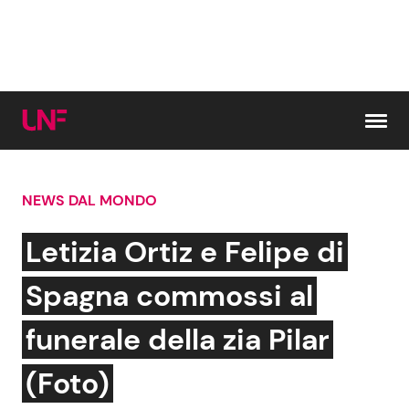
Vai al contenuto
NEWS DAL MONDO
Cerca:
Letizia Ortiz e Felipe di
News e Cronaca
Gossip e TV
Spagna commossi al
Attualità Italiana
Bellezze VIP
funerale della zia Pilar
Dal Mondo
Coppie VIP
(Foto)