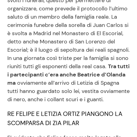
svolti i funerali, questo per permettere di
organizzare, come prevede il protocollo l’ultimo
saluto di un membro della famiglia reale. La
Seguici
cerimonia funebre della sorella di Juan Carlos si
è svolta a Madrid nel Monastero di El Escorial,
detto anche Monastero di San Lorenzo del
Escorial; è il luogo di sepoltura dei reali spagnoli.
Info
In una giornata così triste per la famiglia si sono
riuniti tutti gli esponenti della real casa.
Tra tutti
Chi siamo
i partecipanti c’era anche Beatrice d’Olanda
Disclaimer e Privacy
ma
ovviamente all’arrivo di Letizia di Spagna
tutti hanno guardato solo lei, vestita ovviamente
Redazione
di nero, anche i collant scuri e i guanti.
Contattaci
RE FELIPE E LETIZIA ORTIZ PIANGONO LA
Pubblicità
SCOMPARSA DI ZIA PILAR
Privacy Policy