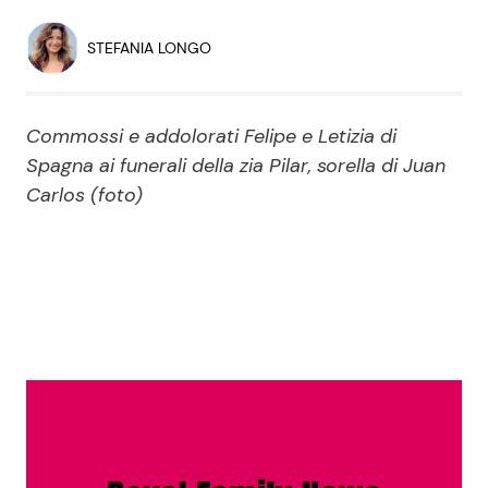
Economia
Fiction e Serie TV
STEFANIA LONGO
Persone Scomparse
Programmi TV
Commossi e addolorati Felipe e Letizia di
Politica
Reality e Talent
Spagna ai funerali della zia Pilar, sorella di Juan
Carlos (foto)
Soap Opera
ShowBiz
Social News
News Cinema
News dal mondo
News Musica
News Spettacolo