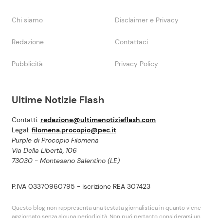
Chi siamo
Disclaimer e Privacy
Redazione
Contattaci
Pubblicità
Privacy Policy
Ultime Notizie Flash
Contatti:
redazione@ultimenotizieflash.com
Legal:
filomena.procopio@pec.it
Purple di Procopio Filomena
Via Della Libertà, 106
73030 - Montesano Salentino (LE)
P.IVA 03370960795 - iscrizione REA 307423
Questo blog non rappresenta una testata giornalistica in quanto viene
aggiornato senza alcuna periodicità. Non puó pertanto considerarsi un