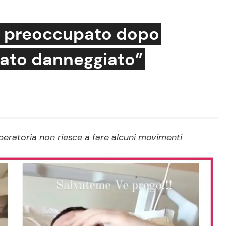
le preoccupato dopo
stato danneggiato”
Cucina e Ricette
Consigli di Cucina
Dolci
Le Ricette in TV
peratoria non riesce a fare alcuni movimenti
Primi Piatti
Ricette Facili e Veloci
Ricette Feste
Ricette per Bambini