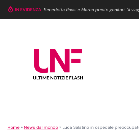
Vai al contenuto
IN EVIDENZA
Benedetta Rossi e Marco presto genitori: “il viag
Cerca:
News e Cronaca
Gossip e TV
Attualità Italiana
Bellezze VIP
Dal Mondo
Coppie VIP
Economia
Fiction e Serie TV
Persone Scomparse
Programmi TV
Home
»
News dal mondo
»
Luca Salatino in ospedale preoccupato
Politica
Reality e Talent