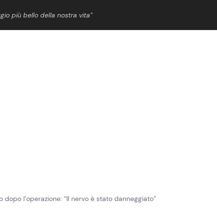
gio più bello della nostra vita”
ShowBiz
News Cinema
News Musica
News Spettacolo
 dopo l’operazione: “Il nervo è stato danneggiato”