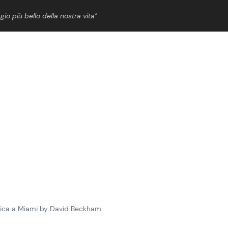
gio più bello della nostra vita”
ShowBiz
News Cinema
News Musica
News Spettacolo
edica a Miami by David Beckham