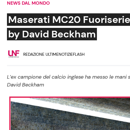
NEWS DAL MONDO
Soap Opera
Maserati MC20 Fuoriserie
by David Beckham
Social News
Benessere
REDAZIONE ULTIMENOTIZIEFLASH
News dal mondo
Casa
Moda e Style
Mondo Mamma
L’ex campione del calcio inglese ha messo le mani 
David Beckham
News benessere
Salute
Viaggi e Turismo
Festività