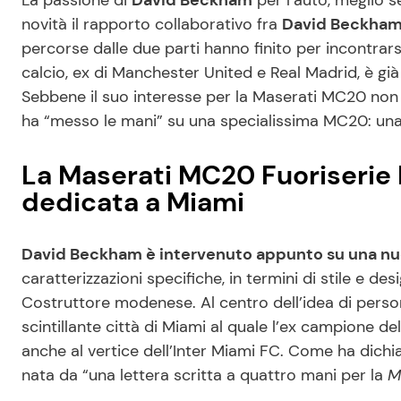
La passione di
David Beckham
per l’auto, meglio 
novità il rapporto collaborativo fra
David Beckham
percorse dalle due parti hanno finito per incontrars
calcio, ex di Manchester United e Real Madrid, è già
Sebbene il suo interesse per la Maserati MC20 non
ha “messo le mani” su una specialissima MC20: un
La Maserati MC20 Fuoriserie 
dedicata a Miami
David Beckham è intervenuto appunto su una n
caratterizzazioni specifiche, in termini di stile e de
Costruttore modenese. Al centro dell’idea di person
scintillante città di Miami al quale l’ex campione 
anche al vertice dell’Inter Miami FC. Come ha dichia
nata da “una lettera scritta a quattro mani per la
M