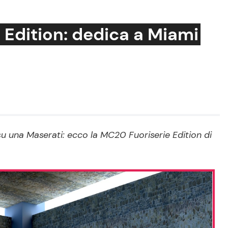
 Edition: dedica a Miami
Cucina e Ricette
Consigli di Cucina
Dolci
Le Ricette in TV
su una Maserati: ecco la MC20 Fuoriserie Edition di
Primi Piatti
Ricette Facili e Veloci
Ricette Feste
Ricette per Bambini