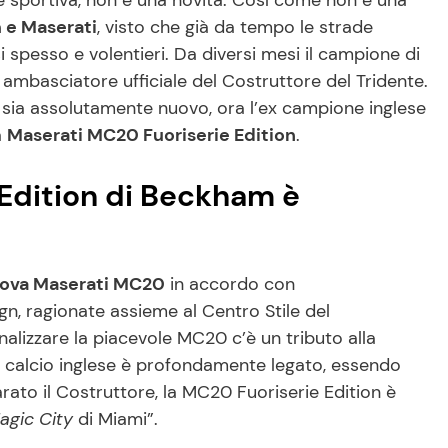
se sportiva, non è una novità. Così come non è una
 e Maserati
, visto che già da tempo le strade
i spesso e volentieri. Da diversi mesi il campione di
 ambasciatore ufficiale del Costruttore del Tridente.
 sia assolutamente nuovo, ora l’ex campione inglese
a
Maserati MC20 Fuoriserie Edition
.
Edition di Beckham è
uova Maserati MC20
in accordo con
sign, ragionate assieme al Centro Stile del
alizzare la piacevole MC20 c’è un tributo alla
del calcio inglese è profondamente legato, essendo
rato il Costruttore, la MC20 Fuoriserie Edition è
agic City
di Miami”.