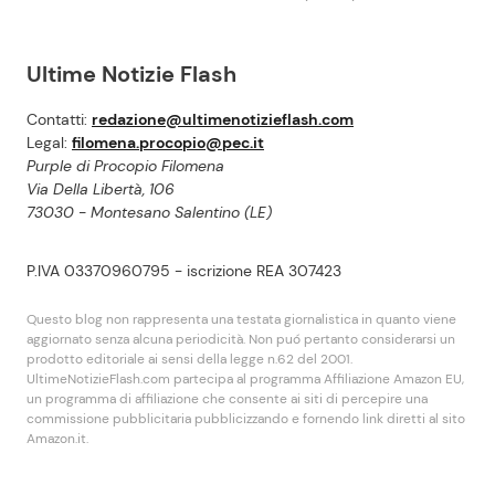
Ultime Notizie Flash
Contatti:
redazione@ultimenotizieflash.com
Legal:
filomena.procopio@pec.it
Purple di Procopio Filomena
Via Della Libertà, 106
73030 - Montesano Salentino (LE)
P.IVA 03370960795 - iscrizione REA 307423
Questo blog non rappresenta una testata giornalistica in quanto viene
aggiornato senza alcuna periodicità. Non puó pertanto considerarsi un
prodotto editoriale ai sensi della legge n.62 del 2001.
UltimeNotizieFlash.com partecipa al programma Affiliazione Amazon EU,
un programma di affiliazione che consente ai siti di percepire una
commissione pubblicitaria pubblicizzando e fornendo link diretti al sito
Amazon.it.