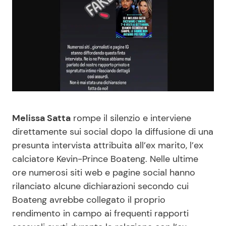
Benessere
Cucina e Ricette
Casa
Consigli di Cucina
Moda e Style
Dolci
Mondo Mamma
Le Ricette in TV
Melissa Satta
rompe il silenzio e interviene
News benessere
Primi Piatti
direttamente sui social dopo la diffusione di una
presunta intervista attribuita all’ex marito, l’ex
Salute
Ricette Facili e Veloci
calciatore Kevin-Prince Boateng. Nelle ultime
ore numerosi siti web e pagine social hanno
rilanciato alcune dichiarazioni secondo cui
Viaggi e Turismo
Ricette Feste
Boateng avrebbe collegato il proprio
rendimento in campo ai frequenti rapporti
Festività
Ricette per Bambini