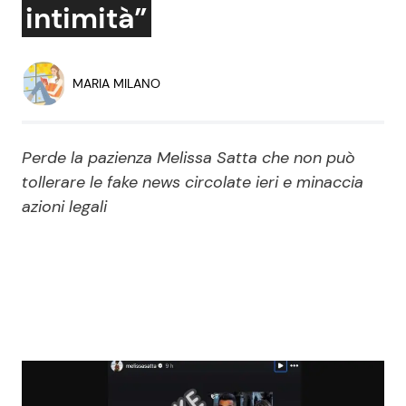
intimità”
Economia
Fiction e Serie TV
Persone Scomparse
Programmi TV
MARIA MILANO
Politica
Reality e Talent
Perde la pazienza Melissa Satta che non può
Soap Opera
tollerare le fake news circolate ieri e minaccia
azioni legali
ShowBiz
Social News
News Cinema
News dal mondo
News Musica
News Spettacolo