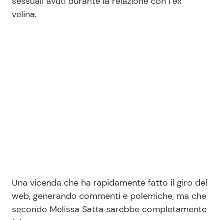
sessuali avuti durante la relazione con l’ex
velina.
Seguici
Info
Chi siamo
Disclaimer e Privacy
Redazione
Contattaci
Pubblicità
Una vicenda che ha rapidamente fatto il giro del
web, generando commenti e polemiche, ma che
Privacy Policy
secondo Melissa Satta sarebbe completamente