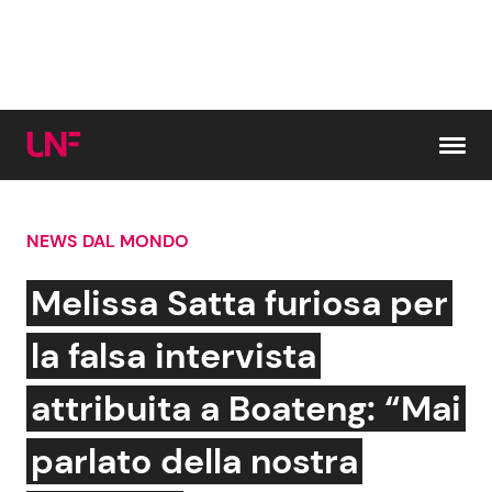
Vai al contenuto
NEWS DAL MONDO
Cerca:
Melissa Satta furiosa per
News e Cronaca
Gossip e TV
la falsa intervista
Attualità Italiana
Bellezze VIP
attribuita a Boateng: “Mai
Dal Mondo
Coppie VIP
parlato della nostra