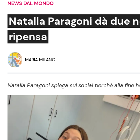
NEWS DAL MONDO
Soap Opera
Natalia Paragoni dà due no
ripensa
Social News
Benessere
News dal mondo
Casa
MARIA MILANO
Moda e Style
Mondo Mamma
Natalia Paragoni spiega sui social perchè alla fine h
News benessere
Salute
Viaggi e Turismo
Festività