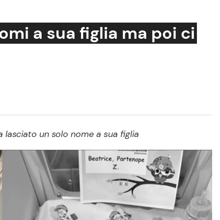
mi a sua figlia ma poi ci
Cucina e Ricette
Consigli di Cucina
Dolci
Le Ricette in TV
a lasciato un solo nome a sua figlia
Primi Piatti
Ricette Facili e Veloci
Ricette Feste
Ricette per Bambini