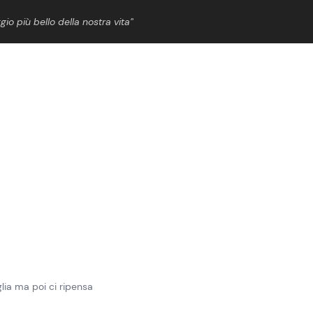
gio più bello della nostra vita”
ShowBiz
News Cinema
News Musica
News Spettacolo
lia ma poi ci ripensa