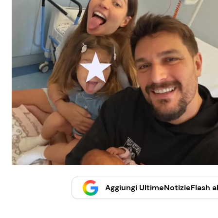
Aggiungi UltimeNotizieFlash al