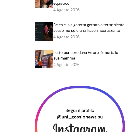
equivoco
4 Agosto 2026
Belen e la sigaretta gettata a terra: niente
scuse ma solo una frase imbarazzante
4 Agosto 2026
Lutto per Loredana Errore: è morta la
sua mamma
4 Agosto 2026
Segui il profilo
@unf_gossipnews
su