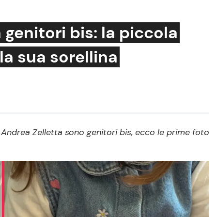
genitori bis: la piccola
la sua sorellina
Cucina e Ricette
Consigli di Cucina
Dolci
Le Ricette in TV
 Andrea Zelletta sono genitori bis, ecco le prime foto
Primi Piatti
Ricette Facili e Veloci
Ricette Feste
Ricette per Bambini