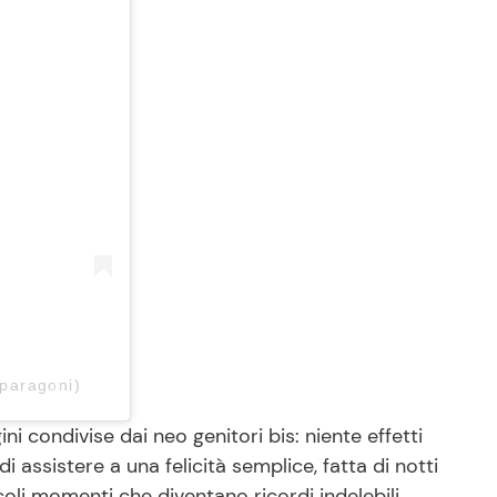
paragoni)
 condivise dai neo genitori bis: niente effetti
i assistere a una felicità semplice, fatta di notti
coli momenti che diventano ricordi indelebili.