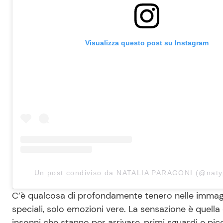
Visualizza questo post su Instagram
Un post condiviso da NATALIA PARAGONI (@naty
C’è qualcosa di profondamente tenero nelle immagini
speciali, solo emozioni vere. La sensazione è quella d
insonni che stanno per arrivare, primi sguardi e pic