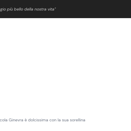
gio più bello della nostra vita”
ShowBiz
News Cinema
News Musica
News Spettacolo
ccola Ginevra è dolcissima con la sua sorellina