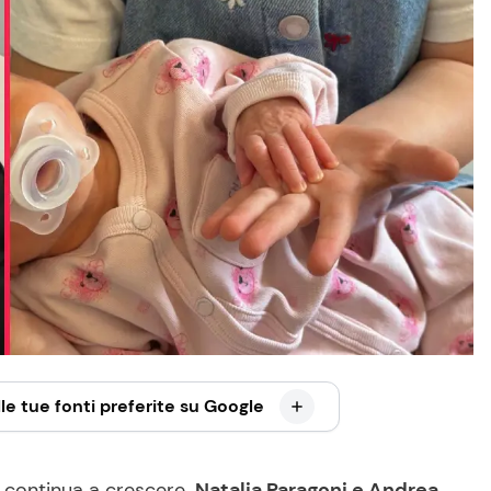
le tue fonti preferite su Google
e continua a crescere.
Natalia Paragoni e Andrea