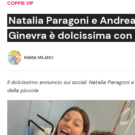
COPPIE VIP
Soap Opera
Natalia Paragoni e Andrea 
Ginevra è dolcissima con 
Social News
Benessere
News dal mondo
Casa
MARIA MILANO
Moda e Style
Mondo Mamma
Il dolcissimo annuncio sui social: Natalia Paragoni e
della piccola
News benessere
Salute
Viaggi e Turismo
Festività