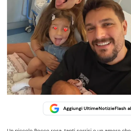
Aggiungi UltimeNotizieFlash al
Un piccolo fiocco rosa, tanti sorrisi e un amore ch